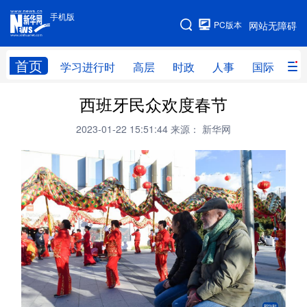
手机版
手机版
PC版本
网站无障碍
网站地图
首页
学习进行时
高层
时政
人事
国际
财
西班牙民众欢度春节
学习进行时
高层
时政
人事
2023-01-22 15:51:44
来源： 新华网
国际
财经
网评
港澳
台湾
思客智库
全球连线
教育
科技
科创
量子
体育
文化
书画
健康
军事
访谈
视频
图片
政务
法律
中央文件
金融
汽车
食品
人居
信息化
数字经济