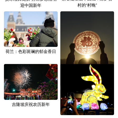
村的“村晚”
迎中国新年
荷兰：色彩斑斓的郁金香日
新华全媒+丨镜头里的中国
年：兔年第一天的中国
吉隆坡庆祝农历新年