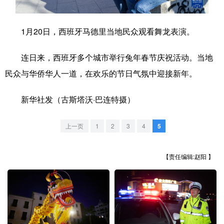
学术中国
乡村振兴
银龄
溯源中国
1月20日，西班牙马德里当地民众观看舞龙表演。
城市
旅游
能源
会展
连日来，西班牙多个城市举行兔年春节庆祝活动。当地
彩票
娱乐
时尚
悦读
民众与华侨华人一道，在欢乐的节日气氛中迎接新年。
公益
一带一路
亚太网
上市公司
新华社发（古斯塔沃·巴连特摄）
文化产业
上一页
1
2
3
4
5
地方频道
【责任编辑:赵阳 】
北京
天津
河北
山西
辽宁
吉林
上海
江苏
浙江
安徽
福建
江西