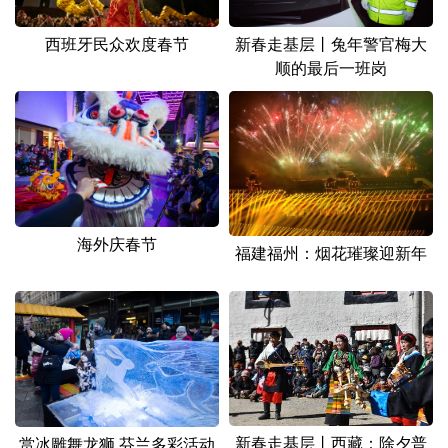
山东
河南
湖北
湖南
西班牙民众欢度春节
新春走基层丨兔年警官梅大
广东
广西
海南
重庆
顺的最后一班岗
四川
贵州
云南
西藏
陕西
甘肃
青海
宁夏
新疆
内蒙古
黑龙江
海外庆春节
多语种频道
福建福州：烟花璀璨迎新年
English
Español
Français
عربى
Русский язык
日本語
한국어
Deutsch
Português
新春走基层丨西藏：除夕普
赏冰雕舞龙狮 芬兰多彩活动