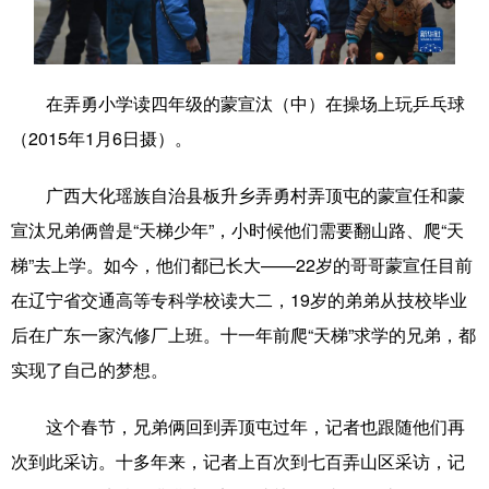
学术中国
乡村振兴
银龄
溯源中国
城市
旅游
能源
会展
在弄勇小学读四年级的蒙宣汰（中）在操场上玩乒乓球
彩票
娱乐
时尚
悦读
（2015年1月6日摄）。
公益
一带一路
亚太网
上市公司
广西大化瑶族自治县板升乡弄勇村弄顶屯的蒙宣任和蒙
文化产业
宣汰兄弟俩曾是“天梯少年”，小时候他们需要翻山路、爬“天
梯”去上学。如今，他们都已长大——22岁的哥哥蒙宣任目前
在辽宁省交通高等专科学校读大二，19岁的弟弟从技校毕业
地方频道
后在广东一家汽修厂上班。十一年前爬“天梯”求学的兄弟，都
北京
天津
河北
山西
实现了自己的梦想。
辽宁
吉林
上海
江苏
这个春节，兄弟俩回到弄顶屯过年，记者也跟随他们再
浙江
安徽
福建
江西
次到此采访。十多年来，记者上百次到七百弄山区采访，记