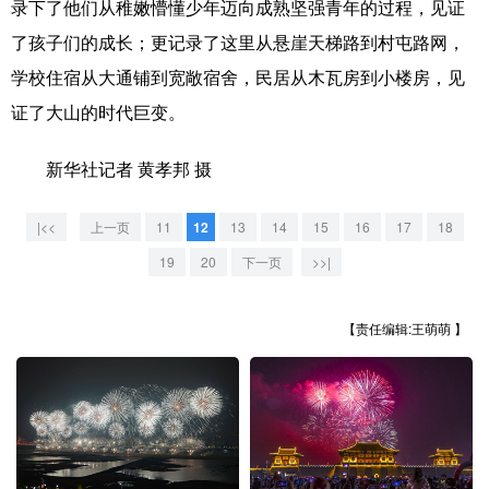
录下了他们从稚嫩懵懂少年迈向成熟坚强青年的过程，见证
山东
河南
湖北
湖南
了孩子们的成长；更记录了这里从悬崖天梯路到村屯路网，
广东
广西
海南
重庆
学校住宿从大通铺到宽敞宿舍，民居从木瓦房到小楼房，见
四川
贵州
云南
西藏
证了大山的时代巨变。
陕西
甘肃
青海
宁夏
新华社记者 黄孝邦 摄
新疆
内蒙古
黑龙江
|<<
上一页
11
12
13
14
15
16
17
18
19
20
下一页
>>|
多语种频道
English
Español
Français
عربى
【责任编辑:王萌萌 】
Русский язык
日本語
한국어
Deutsch
Português