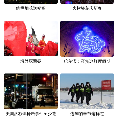
绚烂烟花送祝福
火树银花庆新春
海外庆新春
哈尔滨：夜赏冰灯度假期
美国洛杉矶枪击事件至少造
边陲的春节这样过