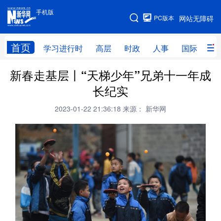
手机版
手机版
PC版本
网站无障碍
网站地图
首页
学习进行时
高层
时政
人事
国际
财
新春走基层丨“天梯少年”兄弟十一年成
学习进行时
高层
时政
人事
长纪实
国际
财经
网评
港澳
2023-01-22 21:36:18
来源： 新华网
台湾
思客智库
全球连线
教育
科技
科创
量子
体育
文化
书画
健康
军事
访谈
视频
图片
政务
法律
中央文件
金融
汽车
食品
人居
信息化
数字经济