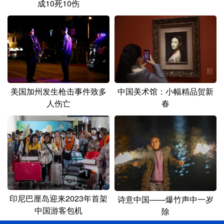
成10死10伤
美国加州发生枪击事件致多
中国美术馆：小幅精品贺新
人伤亡
春
印尼巴厘岛迎来2023年首架
诗意中国——爆竹声中一岁
中国游客包机
除