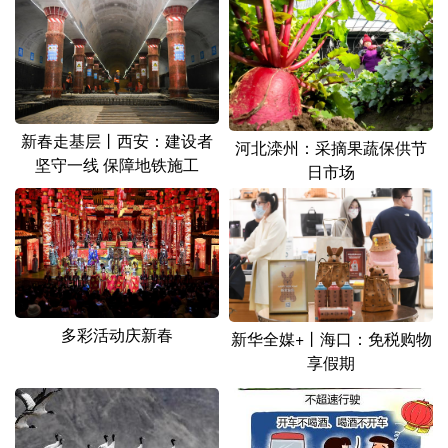
山东
河南
湖北
湖南
广东
广西
海南
重庆
四川
贵州
云南
西藏
陕西
甘肃
青海
宁夏
新春走基层丨西安：建设者
河北滦州：采摘果蔬保供节
坚守一线 保障地铁施工
日市场
新疆
内蒙古
黑龙江
多语种频道
English
Español
Français
عربى
多彩活动庆新春
新华全媒+丨海口：免税购物
Русский язык
日本語
한국어
享假期
Deutsch
Português