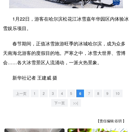
学术中国
乡村振兴
银龄
溯源中国
1月22日，游客在哈尔滨松花江冰雪嘉年华园区内体验冰
城市
旅游
能源
会展
雪娱乐项目。
彩票
娱乐
时尚
悦读
春节期间，正值冰雪旅游旺季的冰城哈尔滨，成为众多
公益
一带一路
亚太网
上市公司
天南海北游客的度假目的地。严寒之中，冰雪大世界、雪博
文化产业
会……各大冰雪景区人流涌动，一派火热景象。
新华社记者 王建威 摄
地方频道
上一页
1
2
3
4
5
6
7
8
9
10
北京
天津
河北
山西
下一页
>>|
辽宁
吉林
上海
江苏
【责任编辑:谷玥 】
浙江
安徽
福建
江西