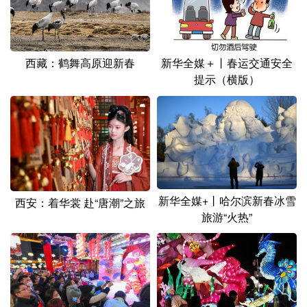
西藏：鹤舞高原迎新春
新华全媒＋丨春运交通安全
提示（横版）
新华全媒+丨哈尔滨新春冰雪
西安：着华裳 赴“唐潮”之旅
旅游“火热”