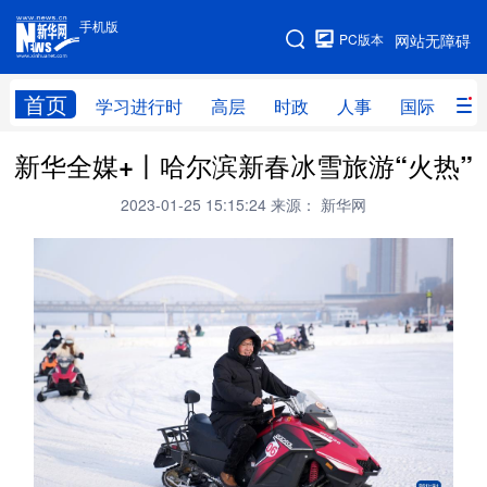
手机版
手机版
PC版本
网站无障碍
网站地图
首页
学习进行时
高层
时政
人事
国际
财
新华全媒+丨哈尔滨新春冰雪旅游“火热”
学习进行时
高层
时政
人事
2023-01-25 15:15:24
来源： 新华网
国际
财经
网评
港澳
台湾
思客智库
全球连线
教育
科技
科创
量子
体育
文化
书画
健康
军事
访谈
视频
图片
政务
法律
中央文件
金融
汽车
食品
人居
信息化
数字经济