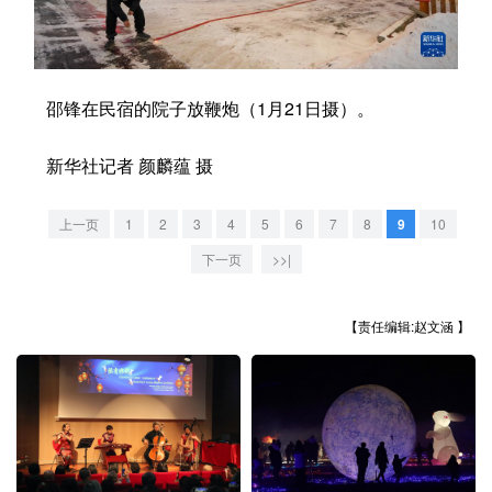
学术中国
乡村振兴
银龄
溯源中国
城市
旅游
能源
会展
邵锋在民宿的院子放鞭炮（1月21日摄）。
彩票
娱乐
时尚
悦读
新华社记者 颜麟蕴 摄
公益
一带一路
亚太网
上市公司
上一页
1
2
3
4
5
6
7
8
9
10
文化产业
下一页
>>|
地方频道
【责任编辑:赵文涵 】
北京
天津
河北
山西
辽宁
吉林
上海
江苏
浙江
安徽
福建
江西