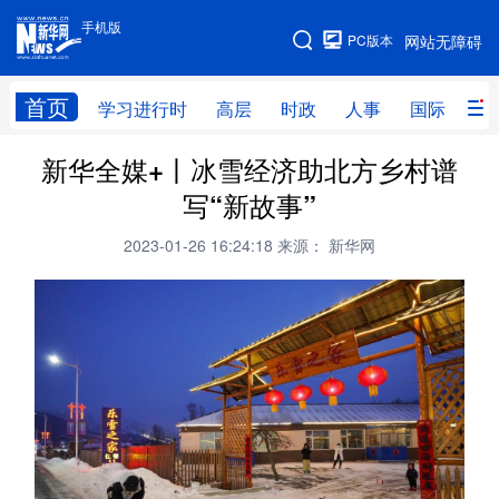
手机版
手机版
PC版本
网站无障碍
网站地图
首页
学习进行时
高层
时政
人事
国际
财
新华全媒+丨冰雪经济助北方乡村谱
学习进行时
高层
时政
人事
写“新故事”
国际
财经
网评
港澳
2023-01-26 16:24:18
来源： 新华网
台湾
思客智库
全球连线
教育
科技
科创
量子
体育
文化
书画
健康
军事
访谈
视频
图片
政务
法律
中央文件
金融
汽车
食品
人居
信息化
数字经济