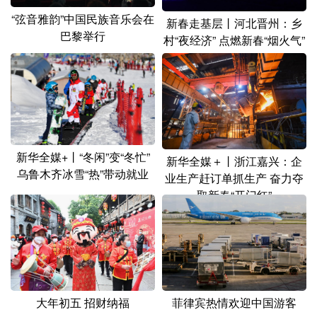
山东
河南
湖北
湖南
“弦音雅韵”中国民族音乐会在
新春走基层丨河北晋州：乡
广东
广西
海南
重庆
巴黎举行
村“夜经济” 点燃新春“烟火气”
四川
贵州
云南
西藏
陕西
甘肃
青海
宁夏
新疆
内蒙古
黑龙江
新华全媒+丨“冬闲”变“冬忙”
新华全媒＋丨浙江嘉兴：企
乌鲁木齐冰雪“热”带动就业
多语种频道
业生产赶订单抓生产 奋力夺
取新春“开门红”
English
Español
Français
عربى
Русский язык
日本語
한국어
Deutsch
Português
菲律宾热情欢迎中国游客
大年初五 招财纳福