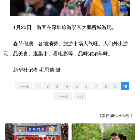
学术中国
乡村振兴
银龄
溯源中国
城市
旅游
能源
会展
1月23日，游客在深圳旅游景区大鹏所城游玩。
彩票
娱乐
时尚
悦读
春节假期，各地消费、旅游市场人气旺。人们外出游
公益
一带一路
亚太网
上市公司
玩，品美食、逛集市、看电影等，品味浓浓年味。
文化产业
新华社记者 毛思倩 摄
上一页
1
2
3
4
5
6
7
8
9
10
地方频道
下一页
>>|
北京
天津
河北
山西
辽宁
吉林
上海
江苏
【责任编辑:张欣然 】
浙江
安徽
福建
江西