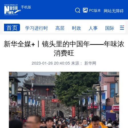
手机版
手机版
PC版本
网站无障碍
网站地图
首页
学习进行时
高层
时政
人事
国际
财
新华全媒+丨镜头里的中国年——年味浓
学习进行时
高层
时政
人事
消费旺
国际
财经
网评
港澳
2023-01-26 20:40:05
来源： 新华网
台湾
思客智库
全球连线
教育
科技
科创
量子
体育
文化
书画
健康
军事
访谈
视频
图片
政务
法律
中央文件
金融
汽车
食品
人居
信息化
数字经济