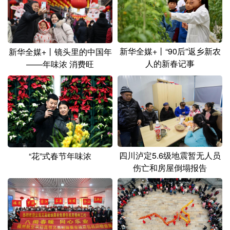
山东
河南
湖北
湖南
广东
广西
海南
重庆
四川
贵州
云南
西藏
新华全媒+丨“90后”返乡新农
新华全媒+丨镜头里的中国年
人的新春记事
——年味浓 消费旺
陕西
甘肃
青海
宁夏
新疆
内蒙古
黑龙江
多语种频道
English
Español
Français
عربى
四川泸定5.6级地震暂无人员
“花”式春节年味浓
伤亡和房屋倒塌报告
Русский язык
日本語
한국어
Deutsch
Português