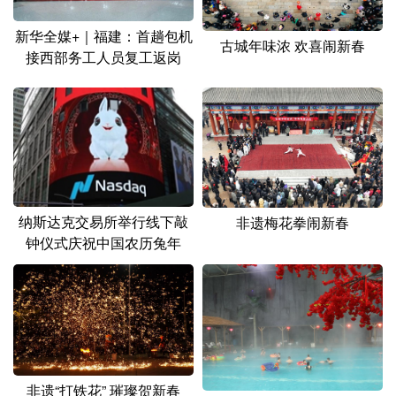
新华全媒+｜福建：首趟包机
古城年味浓 欢喜闹新春
接西部务工人员复工返岗
纳斯达克交易所举行线下敲
非遗梅花拳闹新春
钟仪式庆祝中国农历兔年
非遗“打铁花” 璀璨贺新春