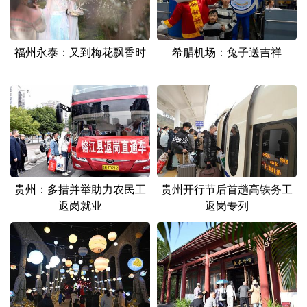
山东
河南
湖北
湖南
广东
广西
海南
重庆
福州永泰：又到梅花飘香时
希腊机场：兔子送吉祥
四川
贵州
云南
西藏
陕西
甘肃
青海
宁夏
新疆
内蒙古
黑龙江
多语种频道
贵州：多措并举助力农民工
贵州开行节后首趟高铁务工
English
Español
Français
عربى
返岗就业
返岗专列
Русский язык
日本語
한국어
Deutsch
Português