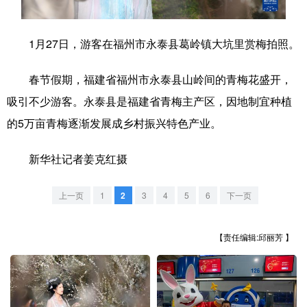
学术中国
乡村振兴
银龄
溯源中国
1月27日，游客在福州市永泰县葛岭镇大坑里赏梅拍照。
城市
旅游
能源
会展
春节假期，福建省福州市永泰县山岭间的青梅花盛开，
彩票
娱乐
时尚
悦读
吸引不少游客。永泰县是福建省青梅主产区，因地制宜种植
公益
一带一路
亚太网
上市公司
的5万亩青梅逐渐发展成乡村振兴特色产业。
文化产业
新华社记者姜克红摄
地方频道
上一页
1
2
3
4
5
6
下一页
北京
天津
河北
山西
【责任编辑:邱丽芳 】
辽宁
吉林
上海
江苏
浙江
安徽
福建
江西