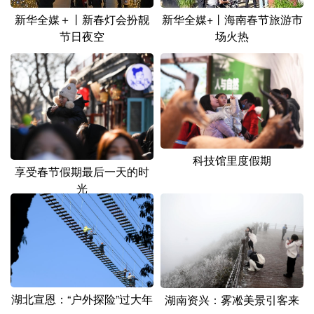
新华全媒＋丨新春灯会扮靓
新华全媒+丨海南春节旅游市
节日夜空
场火热
科技馆里度假期
享受春节假期最后一天的时
光
湖北宣恩：“户外探险”过大年
湖南资兴：雾凇美景引客来