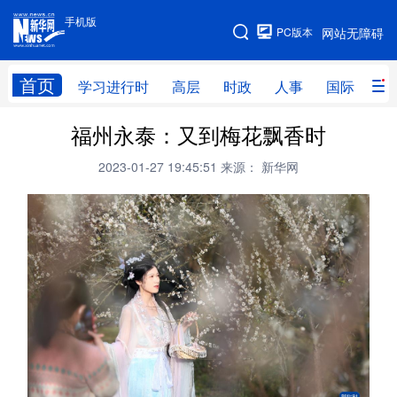
手机版
手机版
PC版本
网站无障碍
网站地图
首页
学习进行时
高层
时政
人事
国际
财
福州永泰：又到梅花飘香时
学习进行时
高层
时政
人事
2023-01-27 19:45:51
来源： 新华网
国际
财经
网评
港澳
台湾
思客智库
全球连线
教育
科技
科创
量子
体育
文化
书画
健康
军事
访谈
视频
图片
政务
法律
中央文件
金融
汽车
食品
人居
信息化
数字经济