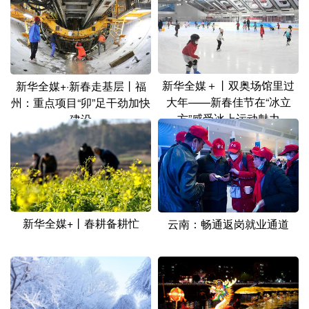
新华全媒＋丨双奥场馆里过
新华全媒+·新春走基层丨福
大年——新春佳节在“冰立
州：重点项目“卯”足干劲加快
方”感受冰上运动魅力
建设
新华全媒+丨春耕备耕忙
云南：畅通返岗就业通道