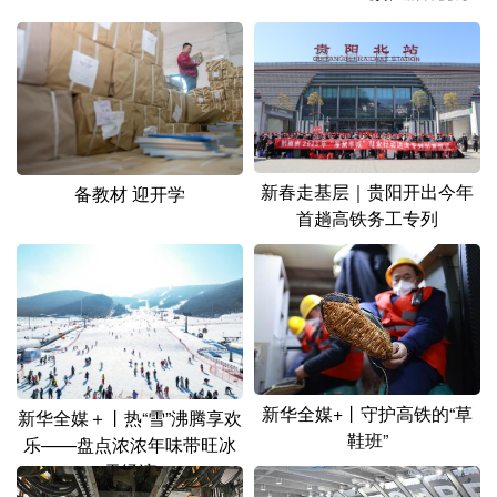
山东
河南
湖北
湖南
广东
广西
海南
重庆
四川
贵州
云南
西藏
陕西
甘肃
青海
宁夏
新春走基层｜贵阳开出今年
备教材 迎开学
新疆
内蒙古
黑龙江
首趟高铁务工专列
多语种频道
English
Español
Français
عربى
Русский язык
日本語
한국어
新华全媒+丨守护高铁的“草
新华全媒＋丨热“雪”沸腾享欢
Deutsch
Português
鞋班”
乐——盘点浓浓年味带旺冰
雪经济