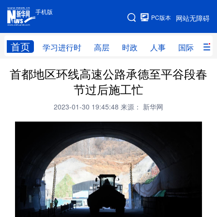
手机版
手机版
PC版本
网站无障碍
网站地图
首页
学习进行时
高层
时政
人事
国际
财
首都地区环线高速公路承德至平谷段春
学习进行时
高层
时政
人事
节过后施工忙
国际
财经
网评
港澳
2023-01-30 19:45:48
来源： 新华网
台湾
思客智库
全球连线
教育
科技
科创
量子
体育
文化
书画
健康
军事
访谈
视频
图片
政务
法律
中央文件
金融
汽车
食品
人居
信息化
数字经济