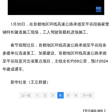
学术中国
乡村振兴
银龄
溯源中国
城市
旅游
能源
会展
1月30日，在首都地区环线高速公路承德至平谷段杨家窝
彩票
娱乐
时尚
悦读
铺特长隧道施工现场，工人驾驶装载机进场施工。
公益
一带一路
亚太网
上市公司
春节假期过后，首都地区环线高速公路承德至平谷段各
文化产业
参建单位迅速复工、加紧建设。首都地区环线高速公路承德
至平谷段是河北省重点项目，主线全长约59公里，预计2024
年建成通车。
地方频道
新华社发（王立群摄）
北京
天津
河北
山西
辽宁
吉林
上海
江苏
上一页
1
2
3
4
5
6
下一页
浙江
安徽
福建
江西
【责任编辑:施歌 】