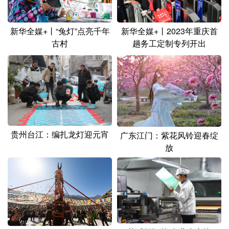
新华全媒+丨“兔灯”点亮千年
新华全媒+丨2023年重庆首
古村
趟务工定制专列开出
贵州台江：编扎龙灯迎元宵
广东江门：紫花风铃迎春绽
放