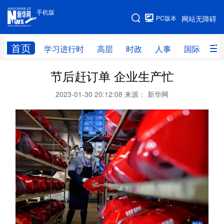
手机版
手机版
PC版本
网站无障碍
网站地图
首页
学习进行时
高层
时政
人事
国际
财
节后赶订单 企业生产忙
学习进行时
高层
时政
人事
2023-01-30 20:12:08
来源： 新华网
国际
财经
网评
港澳
台湾
思客智库
全球连线
教育
科技
科创
量子
体育
文化
书画
健康
军事
访谈
视频
图片
政务
法律
中央文件
金融
汽车
食品
人居
信息化
数字经济