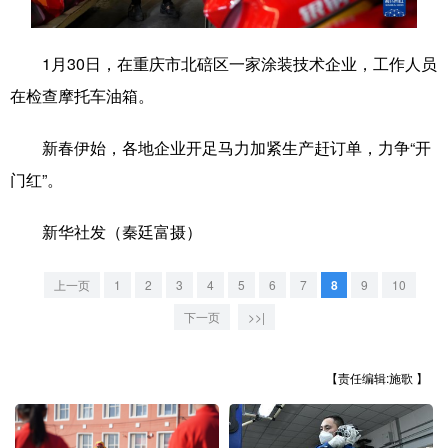
学术中国
乡村振兴
银龄
溯源中国
1月30日，在重庆市北碚区一家涂装技术企业，工作人员
城市
旅游
能源
会展
在检查摩托车油箱。
彩票
娱乐
时尚
悦读
新春伊始，各地企业开足马力加紧生产赶订单，力争“开
公益
一带一路
亚太网
上市公司
门红”。
文化产业
新华社发（秦廷富摄）
地方频道
上一页
1
2
3
4
5
6
7
8
9
10
下一页
>>|
北京
天津
河北
山西
辽宁
吉林
上海
江苏
【责任编辑:施歌 】
浙江
安徽
福建
江西