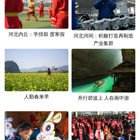
山东
河南
湖北
湖南
广东
广西
海南
重庆
四川
贵州
云南
西藏
河北内丘：学排鼓 度寒假
河北河间：积极打造再制造
陕西
甘肃
青海
宁夏
产业集群
新疆
内蒙古
黑龙江
多语种频道
English
Español
Français
عربى
人勤春来早
舟行碧波上 人在画中游
Русский язык
日本語
한국어
Deutsch
Português