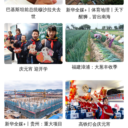
山东
河南
湖北
湖南
巴基斯坦前总统穆沙拉夫去
新华全媒+丨体育地理丨天下
广东
广西
海南
重庆
世
醒狮，皆出南海
四川
贵州
云南
西藏
陕西
甘肃
青海
宁夏
新疆
内蒙古
黑龙江
福建漳浦：大葱丰收季
庆元宵 迎开学
多语种频道
English
Español
Français
عربى
Русский язык
日本語
한국어
Deutsch
Português
新华全媒+丨贵州：重大项目
高铁灯会庆元宵