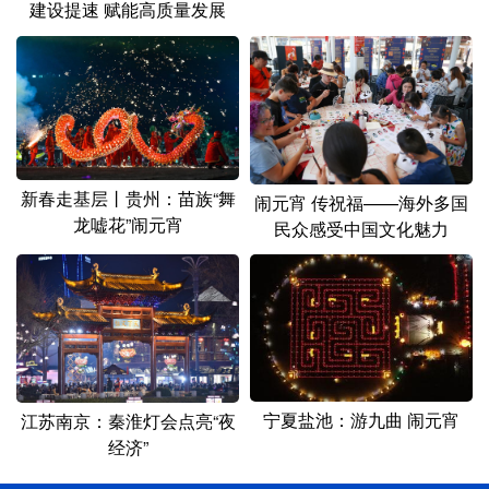
建设提速 赋能高质量发展
新春走基层丨贵州：苗族“舞
闹元宵 传祝福——海外多国
龙嘘花”闹元宵
民众感受中国文化魅力
宁夏盐池：游九曲 闹元宵
江苏南京：秦淮灯会点亮“夜
经济”