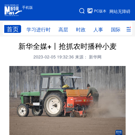
手机版
手机版
PC版本
网站无障碍
网站地图
首页
学习进行时
高层
时政
人事
国际
财
新华全媒+丨抢抓农时播种小麦
学习进行时
高层
时政
人事
2023-02-05 19:32:36
来源： 新华网
国际
财经
网评
港澳
台湾
思客智库
全球连线
教育
科技
科创
量子
体育
文化
书画
健康
军事
访谈
视频
图片
政务
法律
中央文件
金融
汽车
食品
人居
信息化
数字经济