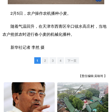
学术中国
乡村振兴
银龄
溯源中国
2月5日，农户操作农机播种小麦。
城市
旅游
能源
会展
随着气温回升，在天津市西青区辛口镇水高庄村，当地
彩票
娱乐
时尚
悦读
农户抢抓农时进行春小麦的机械化播种。
公益
一带一路
亚太网
上市公司
新华社记者 李然 摄
文化产业
1
2
3
4
下一页
地方频道
【责任编辑:吴咏玲 】
北京
天津
河北
山西
辽宁
吉林
上海
江苏
浙江
安徽
福建
江西