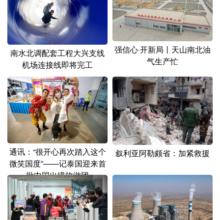
山东
河南
湖北
湖南
广东
广西
海南
重庆
四川
贵州
云南
西藏
强信心·开新局丨天山南北油
南水北调配套工程大兴支线
气生产忙
机场连接线即将完工
陕西
甘肃
青海
宁夏
新疆
内蒙古
黑龙江
多语种频道
English
Español
Français
عربى
通讯：“很开心再次踏入这个
叙利亚阿勒颇省：加紧救援
微笑国度”——记泰国迎来首
Русский язык
日本語
한국어
批中国出境旅游团
Deutsch
Português