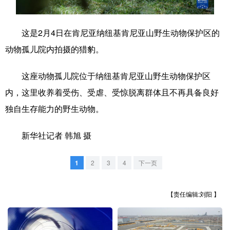
学术中国
乡村振兴
银龄
溯源中国
这是2月4日在肯尼亚纳纽基肯尼亚山野生动物保护区的
城市
旅游
能源
会展
动物孤儿院内拍摄的猎豹。
彩票
娱乐
时尚
悦读
这座动物孤儿院位于纳纽基肯尼亚山野生动物保护区
公益
一带一路
亚太网
上市公司
内，这里收养着受伤、受虐、受惊脱离群体且不再具备良好
文化产业
独自生存能力的野生动物。
新华社记者 韩旭 摄
地方频道
1
2
3
4
下一页
北京
天津
河北
山西
辽宁
吉林
上海
江苏
【责任编辑:刘阳 】
浙江
安徽
福建
江西