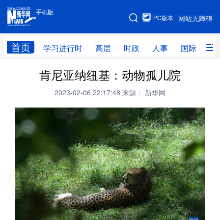
手机版
手机版
PC版本
网站无障碍
网站地图
首页
学习进行时
高层
时政
人事
国际
财
肯尼亚纳纽基：动物孤儿院
学习进行时
高层
时政
人事
2023-02-06 22:17:48
来源： 新华网
国际
财经
网评
港澳
台湾
思客智库
全球连线
教育
科技
科创
量子
体育
文化
书画
健康
军事
访谈
视频
图片
政务
法律
中央文件
金融
汽车
食品
人居
信息化
数字经济