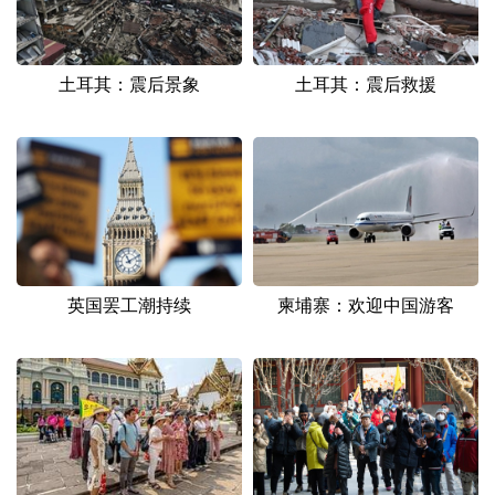
山东
河南
湖北
湖南
广东
广西
海南
重庆
土耳其：震后景象
土耳其：震后救援
四川
贵州
云南
西藏
陕西
甘肃
青海
宁夏
新疆
内蒙古
黑龙江
多语种频道
英国罢工潮持续
柬埔寨：欢迎中国游客
English
Español
Français
عربى
Русский язык
日本語
한국어
Deutsch
Português