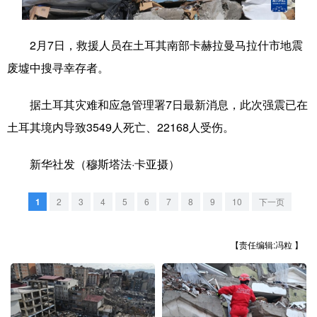
学术中国
乡村振兴
银龄
溯源中国
2月7日，救援人员在土耳其南部卡赫拉曼马拉什市地震
城市
旅游
能源
会展
废墟中搜寻幸存者。
彩票
娱乐
时尚
悦读
据土耳其灾难和应急管理署7日最新消息，此次强震已在
公益
一带一路
亚太网
上市公司
土耳其境内导致3549人死亡、22168人受伤。
文化产业
新华社发（穆斯塔法·卡亚摄）
地方频道
1
2
3
4
5
6
7
8
9
10
下一页
北京
天津
河北
山西
【责任编辑:冯粒 】
辽宁
吉林
上海
江苏
浙江
安徽
福建
江西