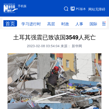
手机版
手机版
PC版本
网站无障碍
网站地图
首页
学习进行时
高层
时政
人事
国际
财
土耳其强震已致该国3549人死亡
学习进行时
高层
时政
人事
2023-02-08 03:54:04
来源： 新华网
国际
财经
网评
港澳
台湾
思客智库
全球连线
教育
科技
科创
量子
体育
文化
书画
健康
军事
访谈
视频
图片
政务
法律
中央文件
金融
汽车
食品
人居
信息化
数字经济