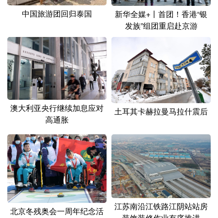
中国旅游团回归泰国
新华全媒+丨首团！香港“银
发族”组团重启赴京游
澳大利亚央行继续加息应对
土耳其卡赫拉曼马拉什震后
高通胀
江苏南沿江铁路江阴站站房
北京冬残奥会一周年纪念活
装饰装修作业有序推进