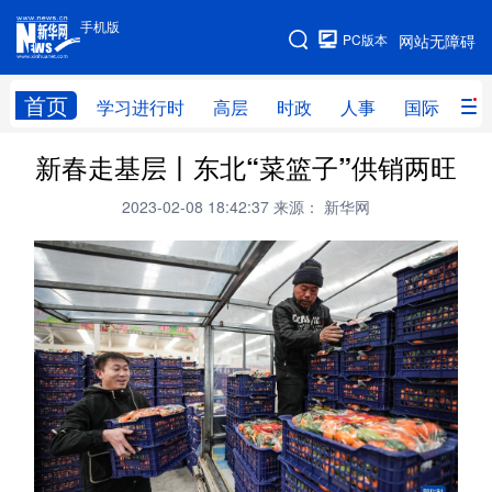
手机版
手机版
PC版本
网站无障碍
网站地图
首页
学习进行时
高层
时政
人事
国际
财
新春走基层丨东北“菜篮子”供销两旺
学习进行时
高层
时政
人事
2023-02-08 18:42:37
来源： 新华网
国际
财经
网评
港澳
台湾
思客智库
全球连线
教育
科技
科创
量子
体育
文化
书画
健康
军事
访谈
视频
图片
政务
法律
中央文件
金融
汽车
食品
人居
信息化
数字经济