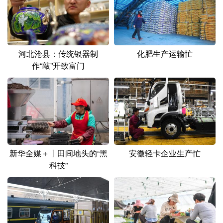
山东
河南
湖北
湖南
广东
广西
海南
重庆
四川
贵州
云南
西藏
河北沧县：传统银器制
化肥生产运输忙
作“敲”开致富门
陕西
甘肃
青海
宁夏
新疆
内蒙古
黑龙江
多语种频道
English
Español
Français
عربى
新华全媒＋丨田间地头的“黑
安徽轻卡企业生产忙
科技”
Русский язык
日本語
한국어
Deutsch
Português