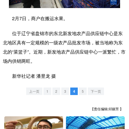
学术中国
乡村振兴
银龄
溯源中国
2月7日，商户在搬运水果。
城市
旅游
能源
会展
位于辽宁省盘锦市的东北新发地农产品供应链中心是东
彩票
娱乐
时尚
悦读
北地区具有一定规模的一级农产品批发市场，被当地称为东
公益
一带一路
亚太网
上市公司
北的“菜篮子”。近期，新发地农产品供应链中心一派繁忙，市
文化产业
场内供销两旺。
新华社记者 潘昱龙 摄
地方频道
上一页
1
2
3
4
5
下一页
北京
天津
河北
山西
辽宁
吉林
上海
江苏
【责任编辑:邱丽芳 】
浙江
安徽
福建
江西