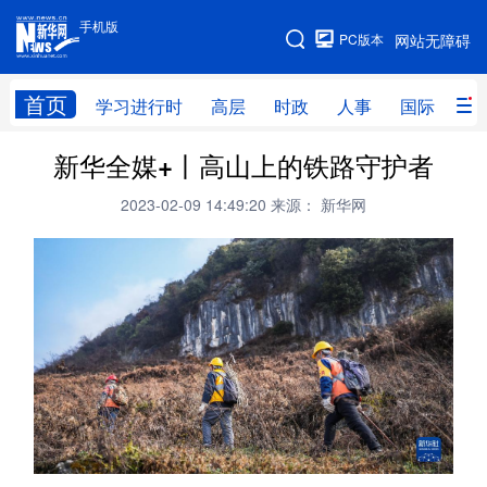
手机版
手机版
PC版本
网站无障碍
网站地图
首页
学习进行时
高层
时政
人事
国际
财
新华全媒+丨高山上的铁路守护者
学习进行时
高层
时政
人事
2023-02-09 14:49:20
来源： 新华网
国际
财经
网评
港澳
台湾
思客智库
全球连线
教育
科技
科创
量子
体育
文化
书画
健康
军事
访谈
视频
图片
政务
法律
中央文件
金融
汽车
食品
人居
信息化
数字经济