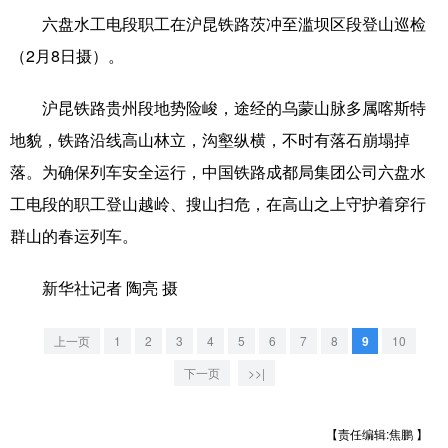
六盘水工电段职工在沪昆铁路茨冲至滥坝区段登山巡检
学术中国
乡村振兴
银龄
溯源中国
（2月8日摄）。
城市
旅游
能源
会展
沪昆铁路贵州段地势险峻，途经的乌蒙山脉多属喀斯特
彩票
娱乐
时尚
悦读
地貌，铁路沿线高山林立，沟壑纵横，不时有落石崩塌掉
公益
一带一路
亚太网
上市公司
落。为确保列车安全运行，中国铁路成都局集团公司六盘水
工电段的职工登山越岭、搜山扫危，在高山之上守护着穿行
文化产业
群山的春运列车。
地方频道
新华社记者 陶亮 摄
北京
天津
河北
山西
上一页
1
2
3
4
5
6
7
8
9
10
辽宁
吉林
上海
江苏
下一页
>>|
浙江
安徽
福建
江西
【责任编辑:焦鹏 】