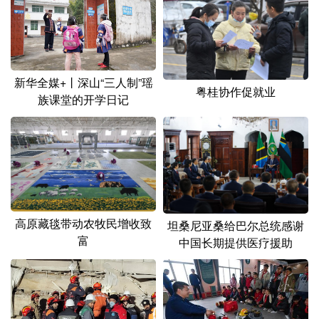
新华全媒+丨深山“三人制”瑶
粤桂协作促就业
族课堂的开学日记
高原藏毯带动农牧民增收致
坦桑尼亚桑给巴尔总统感谢
富
中国长期提供医疗援助