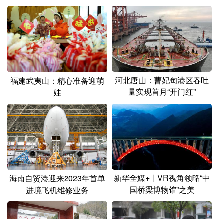
山东
河南
湖北
湖南
广东
广西
海南
重庆
四川
贵州
云南
西藏
陕西
甘肃
青海
宁夏
河北唐山：曹妃甸港区吞吐
福建武夷山：精心准备迎萌
新疆
内蒙古
黑龙江
量实现首月“开门红”
娃
多语种频道
English
Español
Français
عربى
Русский язык
日本語
한국어
新华全媒+丨VR视角领略“中
海南自贸港迎来2023年首单
Deutsch
Português
国桥梁博物馆”之美
进境飞机维修业务