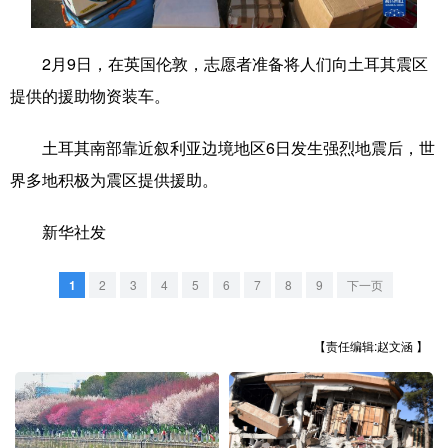
学术中国
乡村振兴
银龄
溯源中国
2月9日，在英国伦敦，志愿者准备将人们向土耳其震区
城市
旅游
能源
会展
提供的援助物资装车。
彩票
娱乐
时尚
悦读
土耳其南部靠近叙利亚边境地区6日发生强烈地震后，世
公益
一带一路
亚太网
上市公司
界多地积极为震区提供援助。
文化产业
新华社发
地方频道
1
2
3
4
5
6
7
8
9
下一页
北京
天津
河北
山西
【责任编辑:赵文涵 】
辽宁
吉林
上海
江苏
浙江
安徽
福建
江西