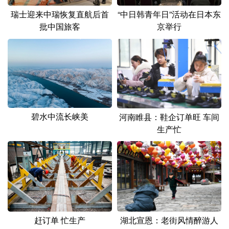
瑞士迎来中瑞恢复直航后首
“中日韩青年日”活动在日本东
批中国旅客
京举行
碧水中流长峡美
河南睢县：鞋企订单旺 车间
生产忙
赶订单 忙生产
湖北宣恩：老街风情醉游人