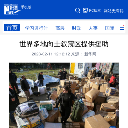
手机版
手机版
PC版本
网站无障碍
网站地图
首页
学习进行时
高层
时政
人事
国际
财
世界多地向土叙震区提供援助
学习进行时
高层
时政
人事
2023-02-11 12:12:12
来源： 新华网
国际
财经
网评
港澳
台湾
思客智库
全球连线
教育
科技
科创
量子
体育
文化
书画
健康
军事
访谈
视频
图片
政务
法律
中央文件
金融
汽车
食品
人居
信息化
数字经济