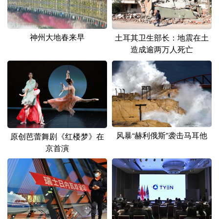
山东
河南
湖北
湖南
广东
广西
海南
重庆
神州大地春来早
土耳其卫生部长：地震在土
四川
贵州
云南
西藏
造成逾两万人死亡
陕西
甘肃
青海
宁夏
新疆
内蒙古
黑龙江
多语种频道
风暴“赫利俄斯”袭击马耳他
原创芭蕾舞剧《红楼梦》在
English
Español
Français
عربى
京首演
Русский язык
日本語
한국어
Deutsch
Português