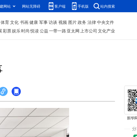
建网站
网站无障碍
客户端
手机版
站内搜索
体育
文化
书画
健康
军事
访谈
视频
图片
政务
法律
中央文件
展
彩票
娱乐
时尚
悦读
公益
一带一路
亚太网
上市公司
文化产业
事