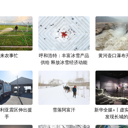
来农事忙
呼和浩特：丰富冰雪产品
黄河壶口瀑布
供给 释放冰雪经济动能
利亚震区伸出援
雪落阿富汗
新华全媒+丨虚实
手
发现长城的