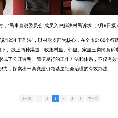
“民事直说委员会”成员入户解决村民诉求（2月9日摄
1234’工作法”，以村党支部为核心，在全市3160个
过线下、线上两种渠道，收集村里、邻里、家里三类民意诉
形成了公开透明、简便易行的工作方法和体系，不仅有效
织力，探索出一条党建引领基层社会治理的有效办法。
上一页
1
2
3
4
5
6
下一页