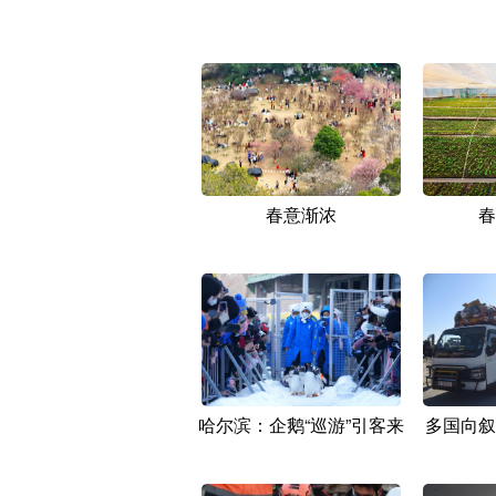
春意渐浓
春
哈尔滨：企鹅“巡游”引客来
多国向叙