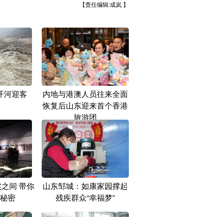
【责任编辑:成岚 】
开河迎客
内地与港澳人员往来全面
恢复后山东迎来首个香港
旅游团
之间 带你
山东邹城：如康家园撑起
秘密
残疾群众“幸福梦”