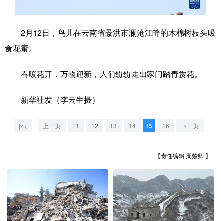
学术中国
乡村振兴
银龄
溯源中国
2月12日，鸟儿在云南省景洪市澜沧江畔的木棉树枝头吸
城市
旅游
能源
会展
食花蜜。
彩票
娱乐
时尚
悦读
春暖花开，万物迎新，人们纷纷走出家门踏青赏花。
公益
一带一路
亚太网
上市公司
新华社发（李云生摄）
文化产业
|<<
上一页
11
12
13
14
15
16
下一页
地方频道
【责任编辑:周楚卿 】
北京
天津
河北
山西
辽宁
吉林
上海
江苏
浙江
安徽
福建
江西