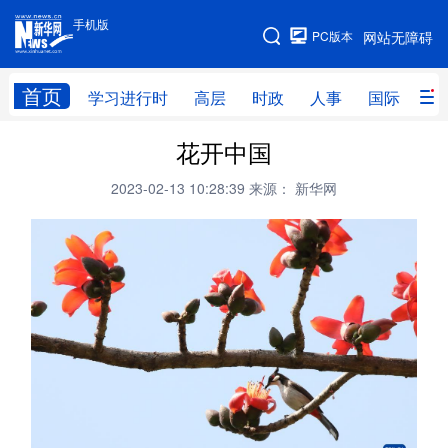
手机版
手机版
PC版本
网站无障碍
网站地图
首页
学习进行时
高层
时政
人事
国际
财
花开中国
学习进行时
高层
时政
人事
2023-02-13 10:28:39
来源： 新华网
国际
财经
网评
港澳
台湾
思客智库
全球连线
教育
科技
科创
量子
体育
文化
书画
健康
军事
访谈
视频
图片
政务
法律
中央文件
金融
汽车
食品
人居
信息化
数字经济