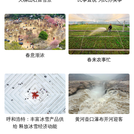
春意渐浓
春来农事忙
呼和浩特：丰富冰雪产品供
黄河壶口瀑布开河迎客
给 释放冰雪经济动能