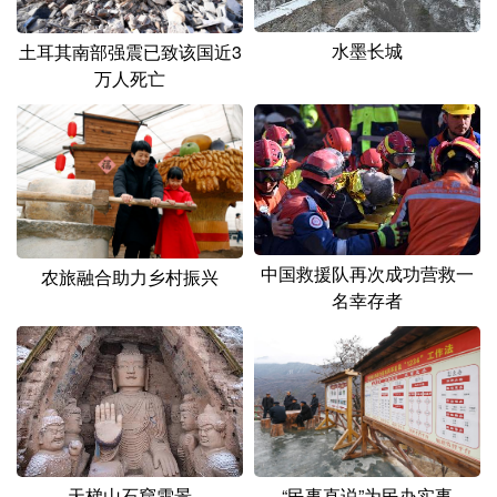
山东
河南
湖北
湖南
水墨长城
土耳其南部强震已致该国近3
广东
广西
海南
重庆
万人死亡
四川
贵州
云南
西藏
陕西
甘肃
青海
宁夏
新疆
内蒙古
黑龙江
中国救援队再次成功营救一
多语种频道
农旅融合助力乡村振兴
名幸存者
English
Español
Français
عربى
Русский язык
日本語
한국어
Deutsch
Português
天梯山石窟雪景
“民事直说”为民办实事