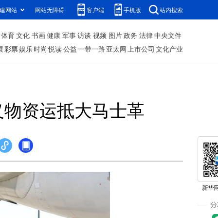
建网站
网站无障碍
客户端
手机版
站内搜索
体育
文化
书画
健康
军事
访谈
视频
图片
政务
法律
中央文件
展
彩票
娱乐
时尚
悦读
公益
一带一路
亚太网
上市公司
文化产业
义物资运抵大马士革