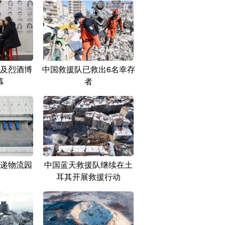
及烈酒博
中国救援队已救出6名幸存
幕
者
递物流园
中国蓝天救援队继续在土
耳其开展救援行动