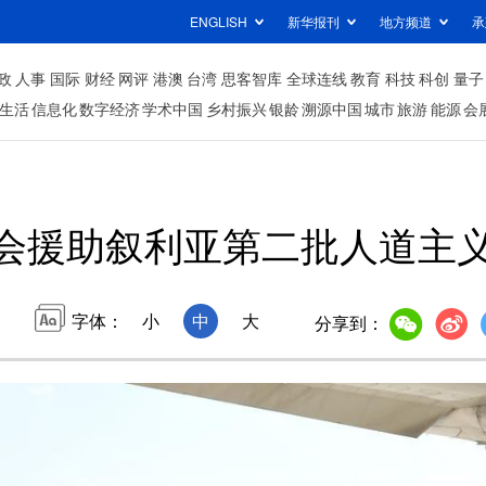
ENGLISH
新华报刊
地方频道
承
政
人事
国际
财经
网评
港澳
台湾
思客智库
全球连线
教育
科技
科创
量子
生活
信息化
数字经济
学术中国
乡村振兴
银龄
溯源中国
城市
旅游
能源
会
会援助叙利亚第二批人道主
字体：
小
中
大
分享到：