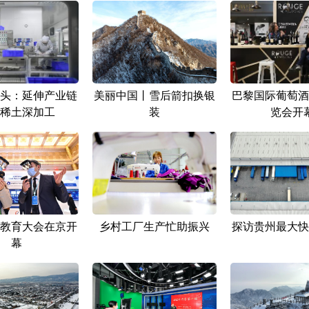
头：延伸产业链
美丽中国丨雪后箭扣换银
巴黎国际葡萄酒
稀土深加工
装
览会开
教育大会在京开
乡村工厂生产忙助振兴
探访贵州最大快
幕