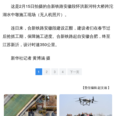
这是2月15日拍摄的合新铁路安徽段怀洪新河特大桥跨沱
学术中国
乡村振兴
银龄
溯源中国
湖水中墩施工现场（无人机照片）。
城市
旅游
能源
会展
连日来，合新铁路安徽段建设正酣，建设者们在春节过
彩票
娱乐
时尚
悦读
后抢抓工期，保障施工进度。合新铁路起自安徽合肥，终至
公益
一带一路
亚太网
上市公司
江苏新沂，设计时速350公里。
文化产业
新华社记者 黄博涵 摄
1
2
3
4
下一页
地方频道
北京
天津
河北
山西
【责任编辑:赵文涵 】
辽宁
吉林
上海
江苏
浙江
安徽
福建
江西