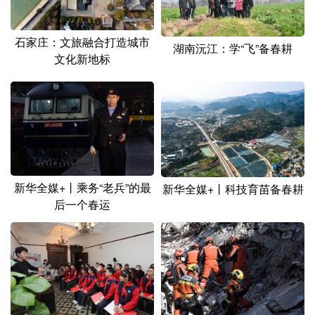
山东
河南
湖北
湖南
广东
广西
海南
重庆
石家庄：文旅融合打造城市
湖南沅江：学“飞”备春耕
文化新地标
四川
贵州
云南
西藏
陕西
甘肃
青海
宁夏
新疆
内蒙古
黑龙江
多语种频道
新华全媒+丨乘务“老兵”的最
新华全媒+丨科技育苗备春耕
后一个春运
English
Español
Français
عربى
Русский язык
日本語
한국어
Deutsch
Português