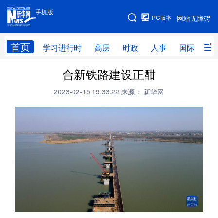
手机版
手机版
PC版本
网站无障碍
网站地图
首页
学习进行时
高层
时政
人事
国际
财
合新铁路建设正酣
学习进行时
高层
时政
人事
2023-02-15 19:33:22
来源： 新华网
国际
财经
网评
港澳
台湾
思客智库
全球连线
教育
科技
科创
量子
体育
文化
书画
健康
军事
访谈
视频
图片
政务
法律
中央文件
金融
汽车
食品
人居
信息化
数字经济