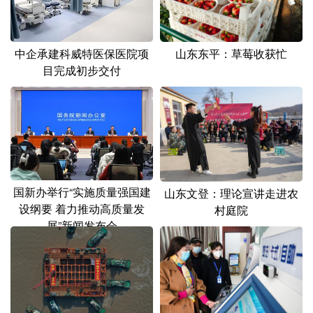
山东
河南
湖北
湖南
广东
广西
海南
重庆
中企承建科威特医保医院项
山东东平：草莓收获忙
四川
贵州
云南
西藏
目完成初步交付
陕西
甘肃
青海
宁夏
新疆
内蒙古
黑龙江
多语种频道
国新办举行“实施质量强国建
山东文登：理论宣讲走进农
English
Español
Français
عربى
设纲要 着力推动高质量发
村庭院
展”新闻发布会
Русский язык
日本語
한국어
Deutsch
Português