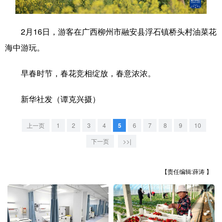
学术中国
乡村振兴
银龄
溯源中国
2月16日，游客在广西柳州市融安县浮石镇桥头村油菜花
城市
旅游
能源
会展
海中游玩。
彩票
娱乐
时尚
悦读
早春时节，春花竞相绽放，春意浓浓。
公益
一带一路
亚太网
上市公司
新华社发（谭克兴摄）
文化产业
上一页
1
2
3
4
5
6
7
8
9
10
地方频道
下一页
>>|
北京
天津
河北
山西
【责任编辑:薛涛 】
辽宁
吉林
上海
江苏
浙江
安徽
福建
江西