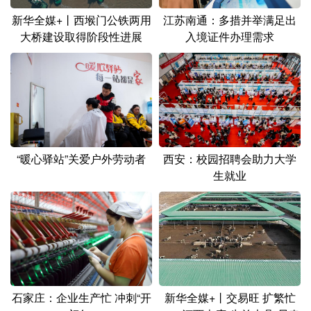
新华全媒+丨西堠门公铁两用
江苏南通：多措并举满足出
大桥建设取得阶段性进展
入境证件办理需求
“暖心驿站”关爱户外劳动者
西安：校园招聘会助力大学
生就业
石家庄：企业生产忙 冲刺“开
新华全媒+丨交易旺 扩繁忙