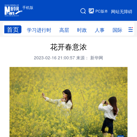
手机版
手机版
PC版本
网站无障碍
网站地图
首页
学习进行时
高层
时政
人事
国际
财
花开春意浓
学习进行时
高层
时政
人事
2023-02-16 21:00:57
来源： 新华网
国际
财经
网评
港澳
台湾
思客智库
全球连线
教育
科技
科创
量子
体育
文化
书画
健康
军事
访谈
视频
图片
政务
法律
中央文件
金融
汽车
食品
人居
信息化
数字经济