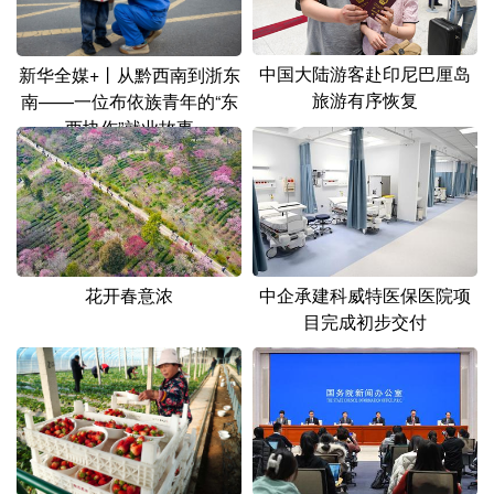
中国大陆游客赴印尼巴厘岛
新华全媒+丨从黔西南到浙东
旅游有序恢复
南——一位布依族青年的“东
西协作”就业故事
花开春意浓
中企承建科威特医保医院项
目完成初步交付