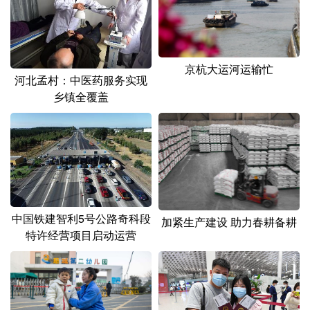
山东
河南
湖北
湖南
广东
广西
海南
重庆
四川
贵州
云南
西藏
京杭大运河运输忙
河北孟村：中医药服务实现
陕西
甘肃
青海
宁夏
乡镇全覆盖
新疆
内蒙古
黑龙江
多语种频道
English
Español
Français
عربى
中国铁建智利5号公路奇科段
加紧生产建设 助力春耕备耕
Русский язык
日本語
한국어
特许经营项目启动运营
Deutsch
Português