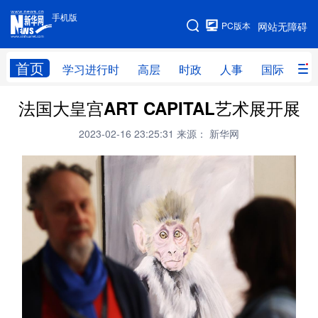
手机版
手机版
PC版本
网站无障碍
网站地图
首页
学习进行时
高层
时政
人事
国际
财
法国大皇宫ART CAPITAL艺术展开展
学习进行时
高层
时政
人事
2023-02-16 23:25:31
来源： 新华网
国际
财经
网评
港澳
台湾
思客智库
全球连线
教育
科技
科创
量子
体育
文化
书画
健康
军事
访谈
视频
图片
政务
法律
中央文件
金融
汽车
食品
人居
信息化
数字经济