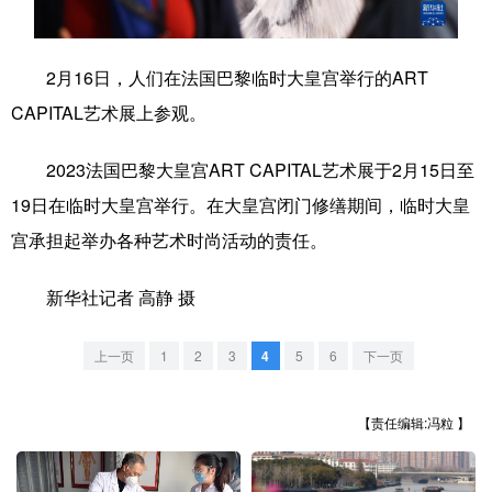
学术中国
乡村振兴
银龄
溯源中国
2月16日，人们在法国巴黎临时大皇宫举行的ART
城市
旅游
能源
会展
CAPITAL艺术展上参观。
彩票
娱乐
时尚
悦读
2023法国巴黎大皇宫ART CAPITAL艺术展于2月15日至
公益
一带一路
亚太网
上市公司
19日在临时大皇宫举行。在大皇宫闭门修缮期间，临时大皇
文化产业
宫承担起举办各种艺术时尚活动的责任。
新华社记者 高静 摄
地方频道
上一页
1
2
3
4
5
6
下一页
北京
天津
河北
山西
辽宁
吉林
上海
江苏
【责任编辑:冯粒 】
浙江
安徽
福建
江西