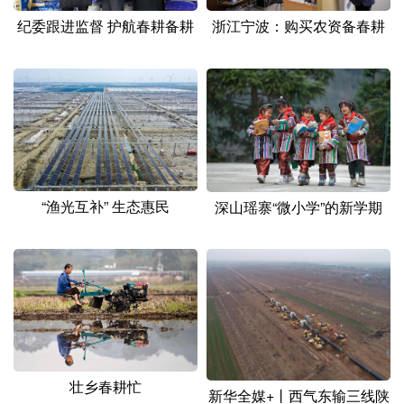
纪委跟进监督 护航春耕备耕
浙江宁波：购买农资备春耕
“渔光互补” 生态惠民
深山瑶寨“微小学”的新学期
壮乡春耕忙
新华全媒+丨西气东输三线陕