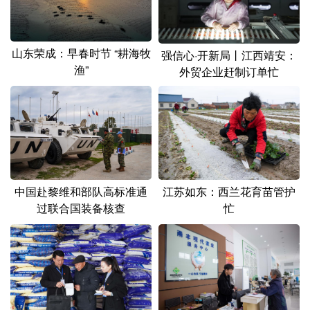
山东
河南
湖北
湖南
广东
广西
海南
重庆
山东荣成：早春时节 “耕海牧
强信心·开新局丨江西靖安：
四川
贵州
云南
西藏
渔”
外贸企业赶制订单忙
陕西
甘肃
青海
宁夏
新疆
内蒙古
黑龙江
多语种频道
中国赴黎维和部队高标准通
江苏如东：西兰花育苗管护
English
Español
Français
عربى
过联合国装备核查
忙
Русский язык
日本語
한국어
Deutsch
Português