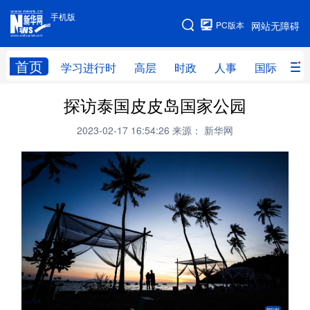
手机版
手机版
PC版本
网站无障碍
网站地图
首页
学习进行时
高层
时政
人事
国际
财
探访泰国皮皮岛国家公园
学习进行时
高层
时政
人事
2023-02-17 16:54:26
来源： 新华网
国际
财经
网评
港澳
台湾
思客智库
全球连线
教育
科技
科创
量子
体育
文化
书画
健康
军事
访谈
视频
图片
政务
法律
中央文件
金融
汽车
食品
人居
信息化
数字经济