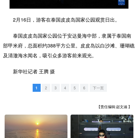
学术中国
乡村振兴
银龄
溯源中国
2月16日，游客在泰国皮皮岛国家公园观赏日出。
城市
旅游
能源
会展
泰国皮皮岛国家公园位于安达曼海中部，隶属于泰国南
彩票
娱乐
时尚
悦读
部甲米府，总面积约388平方公里。皮皮岛以白沙滩、珊瑚礁
公益
一带一路
亚太网
上市公司
及清澈海水闻名，吸引众多游客前来观光。
文化产业
新华社记者 王腾 摄
地方频道
1
2
3
4
5
6
下一页
北京
天津
河北
山西
【责任编辑:赵文涵 】
辽宁
吉林
上海
江苏
浙江
安徽
福建
江西