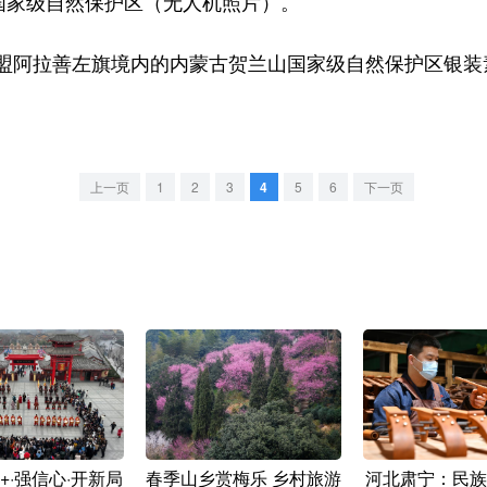
家级自然保护区（无人机照片）。
阿拉善左旗境内的内蒙古贺兰山国家级自然保护区银装
上一页
1
2
3
4
5
6
下一页
+·强信心·开新局
春季山乡赏梅乐 乡村旅游
河北肃宁：民族