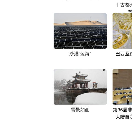
丨古都
苏
沙漠“蓝海”
巴西圣
雪景如画
第36届
大陆自