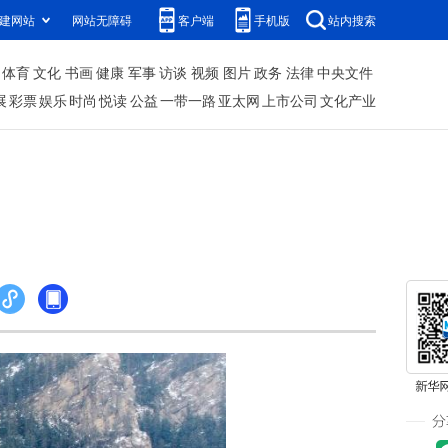
建网站
网站无障碍
客户端
手机版
站内搜索
体育
文化
书画
健康
军事
访谈
视频
图片
政务
法律
中央文件
展
彩票
娱乐
时尚
悦读
公益
一带一路
亚太网
上市公司
文化产业