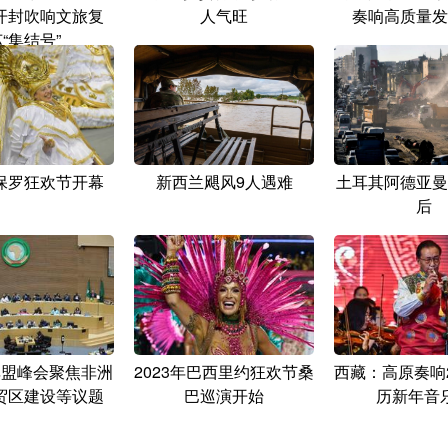
开封吹响文旅复
人气旺
奏响高质量发
“集结号”
保罗狂欢节开幕
新西兰飓风9人遇难
土耳其阿德亚曼
后
非盟峰会聚焦非洲
2023年巴西里约狂欢节桑
西藏：高原奏响2
贸区建设等议题
巴巡演开始
历新年音