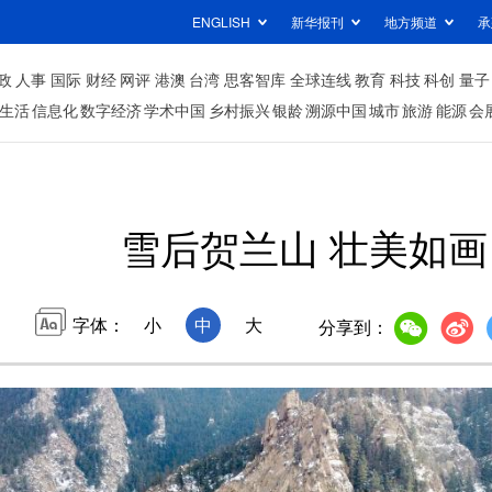
ENGLISH
新华报刊
地方频道
承
政
人事
国际
财经
网评
港澳
台湾
思客智库
全球连线
教育
科技
科创
量子
生活
信息化
数字经济
学术中国
乡村振兴
银龄
溯源中国
城市
旅游
能源
会
雪后贺兰山 壮美如画
字体：
小
中
大
分享到：