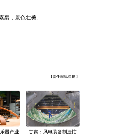
素裹，景色壮美。
【责任编辑:焦鹏 】
乐器产业
甘肃：风电装备制造忙