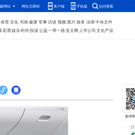
建网站
网站无障碍
客户端
手机版
站内搜索
体育
文化
书画
健康
军事
访谈
视频
图片
政务
法律
中央文件
展
彩票
娱乐
时尚
悦读
公益
一带一路
亚太网
上市公司
文化产业