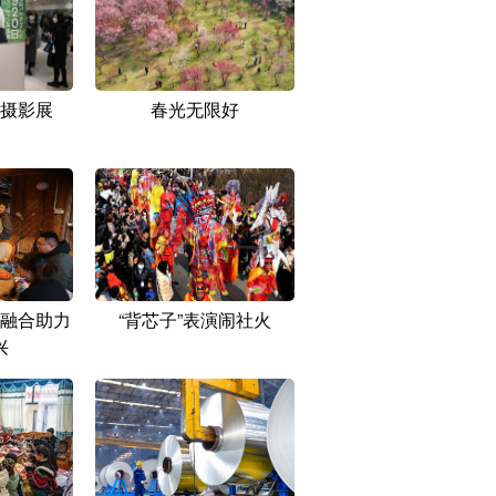
摄影展
春光无限好
融合助力
“背芯子”表演闹社火
兴