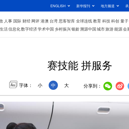
ENGLISH
新华报刊
地方频道
承
政
人事
国际
财经
网评
港澳
台湾
思客智库
全球连线
教育
科技
科创
量子
生活
信息化
数字经济
学术中国
乡村振兴
银龄
溯源中国
城市
旅游
能源
会
赛技能 拼服务
字体：
小
中
大
分享到：