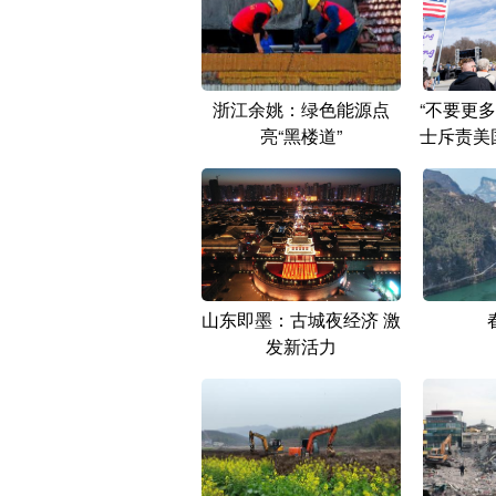
浙江余姚：绿色能源点
“不要更
亮“黑楼道”
士斥责美
山东即墨：古城夜经济 激
发新活力