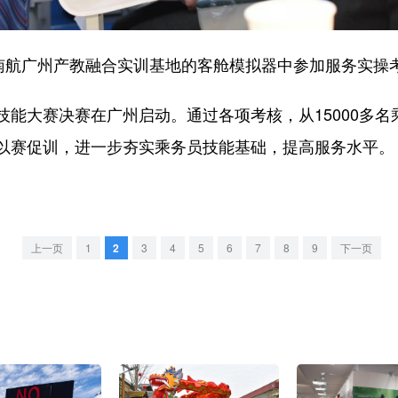
航广州产教融合实训基地的客舱模拟器中参加服务实操
大赛决赛在广州启动。通过各项考核，从15000多名乘
以赛促训，进一步夯实乘务员技能基础，提高服务水平。
上一页
1
2
3
4
5
6
7
8
9
下一页