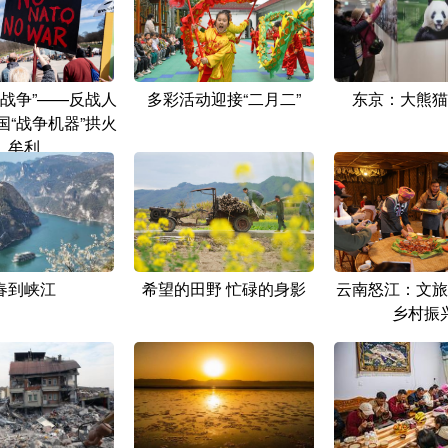
多战争”——反战人
多彩活动迎接“二月二”
东京：大熊猫
国“战争机器”拱火
牟利
春到峡江
希望的田野 忙碌的身影
云南怒江：文旅
乡村振