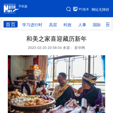
手机版
手机版
PC版本
网站无障碍
网站地图
首页
学习进行时
高层
时政
人事
国际
财
和美之家喜迎藏历新年
学习进行时
高层
时政
人事
2023-02-20 20:58:04
来源： 新华网
国际
财经
网评
港澳
台湾
思客智库
全球连线
教育
科技
科创
量子
体育
文化
书画
健康
军事
访谈
视频
图片
政务
法律
中央文件
金融
汽车
食品
人居
信息化
数字经济