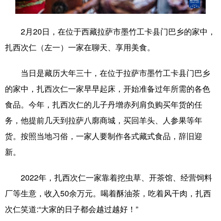
学术中国
乡村振兴
银龄
溯源中国
2月20日，在位于西藏拉萨市墨竹工卡县门巴乡的家中，
城市
旅游
能源
会展
扎西次仁（左一）一家在聊天、享用美食。
彩票
娱乐
时尚
悦读
当日是藏历大年三十，在位于拉萨市墨竹工卡县门巴乡
公益
一带一路
亚太网
上市公司
的家中，扎西次仁一家早早起床，开始准备过年所需的各色
文化产业
食品。今年，扎西次仁的儿子丹增赤列肩负购买年货的任
务，他提前几天到拉萨八廓商城，买回羊头、人参果等年
货。按照当地习俗，一家人要制作各式藏式食品，辞旧迎
地方频道
新。
北京
天津
河北
山西
2022年，扎西次仁一家靠着挖虫草、开茶馆、经营饲料
辽宁
吉林
上海
江苏
厂等生意，收入50余万元。喝着酥油茶，吃着风干肉，扎西
浙江
安徽
福建
江西
次仁笑道:“大家的日子都会越过越好！”