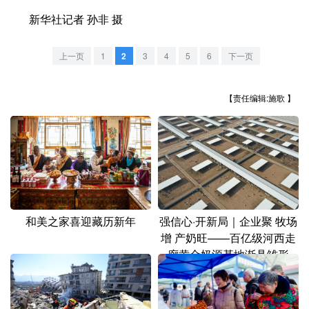
山东
河南
湖北
湖南
新华社记者 孙非 摄
广东
广西
海南
重庆
上一页
1
2
3
4
5
6
下一页
四川
贵州
云南
西藏
陕西
甘肃
青海
宁夏
【责任编辑:施歌 】
新疆
内蒙古
黑龙江
多语种频道
English
Español
Français
عربى
和美之家喜迎藏历新年
强信心·开新局｜企业聚 牧场
Русский язык
日本語
한국어
增 产奶旺——百亿级河西走
廊黄金奶源基地渐具雏形
Deutsch
Português