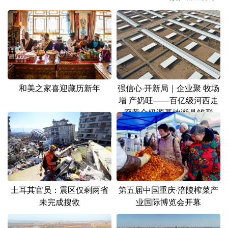
山东
河南
湖北
湖南
广东
广西
海南
重庆
四川
贵州
云南
西藏
陕西
甘肃
青海
宁夏
和美之家喜迎藏历新年
强信心·开新局｜企业聚 牧场
新疆
内蒙古
黑龙江
增 产奶旺——百亿级河西走
廊黄金奶源基地渐具雏形
多语种频道
English
Español
Français
عربى
Русский язык
日本語
한국어
土耳其官员：震区仅剩两省
第五届中国重庆·涪陵榨菜产
Deutsch
Português
未完成搜救
业国际博览会开幕