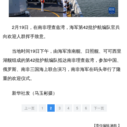
学术中国
乡村振兴
银龄
溯源中国
城市
旅游
能源
会展
2月19日，在南非理查兹湾，海军第42批护航编队官兵
彩票
娱乐
时尚
悦读
向欢迎人群挥手致意。
公益
一带一路
亚太网
上市公司
当地时间19日下午，由海军淮南舰、日照舰、可可西里
文化产业
湖舰组成的第42批护航编队抵达南非理查兹湾，参加中国、
俄罗斯、南非三国海上联合演习，南非海军在码头举行了隆
重的欢迎仪式。
地方频道
新华社发（马玉彬摄）
北京
天津
河北
山西
辽宁
吉林
上海
江苏
上一页
1
2
3
4
5
6
下一页
浙江
安徽
福建
江西
【责任编辑:施歌 】