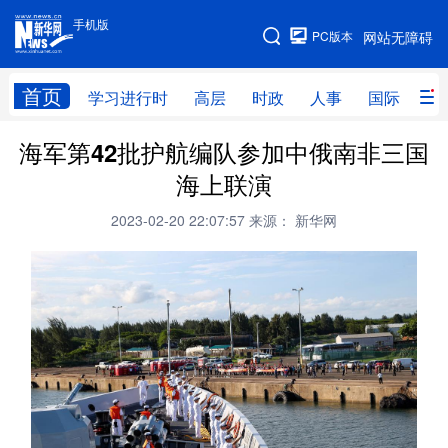
手机版
手机版
PC版本
网站无障碍
网站地图
首页
学习进行时
高层
时政
人事
国际
财
海军第42批护航编队参加中俄南非三国
学习进行时
高层
时政
人事
海上联演
国际
财经
网评
港澳
2023-02-20 22:07:57
来源： 新华网
台湾
思客智库
全球连线
教育
科技
科创
量子
体育
文化
书画
健康
军事
访谈
视频
图片
政务
法律
中央文件
金融
汽车
食品
人居
信息化
数字经济