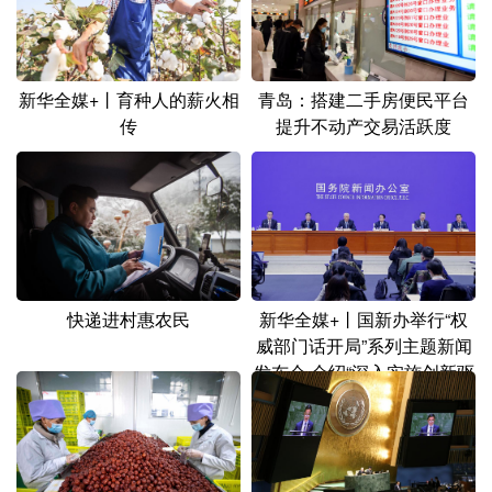
山东
河南
湖北
湖南
广东
广西
海南
重庆
新华全媒+丨育种人的薪火相
青岛：搭建二手房便民平台
四川
贵州
云南
西藏
传
提升不动产交易活跃度
陕西
甘肃
青海
宁夏
新疆
内蒙古
黑龙江
多语种频道
新华全媒+丨国新办举行“权
快递进村惠农民
English
Español
Français
عربى
威部门话开局”系列主题新闻
发布会 介绍“深入实施创新驱
Русский язык
日本語
한국어
动发展战略，加快建设科技
Deutsch
Português
强国”