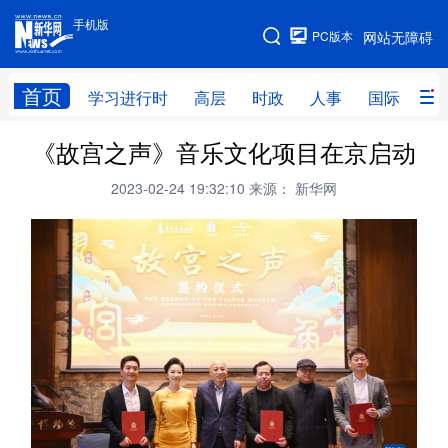
手机版
手机版
PC版本
网站无障碍
网站地图
首页
学习进行时
高层
时政
人事
国际
财
《故宫之声》音乐文化项目在京启动
学习进行时
高层
时政
人事
2023-02-24 19:32:10
来源： 新华网
国际
财经
网评
港澳
台湾
思客智库
全球连线
教育
科技
科创
量子
体育
文化
书画
健康
军事
访谈
视频
图片
政务
法律
中央文件
金融
汽车
食品
人居
信息化
数字经济