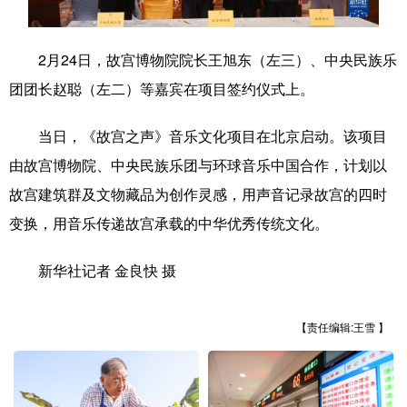
学术中国
乡村振兴
银龄
溯源中国
2月24日，故宫博物院院长王旭东（左三）、中央民族乐
城市
旅游
能源
会展
团团长赵聪（左二）等嘉宾在项目签约仪式上。
彩票
娱乐
时尚
悦读
当日，《故宫之声》音乐文化项目在北京启动。该项目
公益
一带一路
亚太网
上市公司
由故宫博物院、中央民族乐团与环球音乐中国合作，计划以
文化产业
故宫建筑群及文物藏品为创作灵感，用声音记录故宫的四时
变换，用音乐传递故宫承载的中华优秀传统文化。
地方频道
新华社记者 金良快 摄
北京
天津
河北
山西
【责任编辑:王雪 】
辽宁
吉林
上海
江苏
浙江
安徽
福建
江西