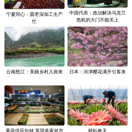
中国代表：政治解决乌克兰
宁夏同心：圆枣深加工生产
危机的大门不能关上
忙
云南怒江：美丽乡村入画来
日本：河津樱花满开引客来
果蔬供应短缺 英国多家超市
耕耘春天