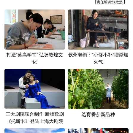
山东
河南
湖北
湖南
【责任编辑:张欣然 】
广东
广西
海南
重庆
四川
贵州
云南
西藏
陕西
甘肃
青海
宁夏
新疆
内蒙古
黑龙江
打造“莫高学堂” 弘扬敦煌文
钦州老街：“小修小补”增添烟
化
火气
多语种频道
English
Español
Français
عربى
Русский язык
日本語
한국어
Deutsch
Português
三大剧院联合制作 新版歌剧
选育番茄新品种
《托斯卡》登陆上海大剧院