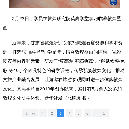
学术中国
乡村振兴
银龄
溯源中国
2月23日，学员在敦煌研究院莫高学堂学习临摹敦煌壁
城市
旅游
能源
会展
画。
彩票
娱乐
时尚
悦读
近年来，甘肃省敦煌研究院依托敦煌石窟资源和学术资
公益
一带一路
亚太网
上市公司
源，打造“莫高学堂”研学品牌，结合敦煌壁画的结构、岩彩、
文化产业
图案等内容和元素，研发了“莫高梦·泥胚典藏”、“遇见敦煌·色
彩”等10余个独具特色的研学课程，传承弘扬敦煌文化，推动
文旅产业融合发展，让游客在旅游参观同时进一步体验敦煌
地方频道
文化。莫高学堂自2019年创办以来，累计有5万余人次参加
北京
天津
河北
山西
敦煌文化研学体验。新华社发（张晓亮 摄）
辽宁
吉林
上海
江苏
上一页
1
2
3
4
5
6
下一页
浙江
安徽
福建
江西