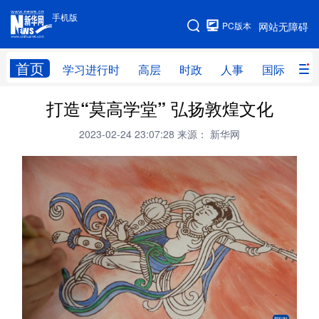
手机版
手机版
PC版本
网站无障碍
网站地图
首页
学习进行时
高层
时政
人事
国际
财
打造“莫高学堂” 弘扬敦煌文化
学习进行时
高层
时政
人事
2023-02-24 23:07:28
来源： 新华网
国际
财经
网评
港澳
台湾
思客智库
全球连线
教育
科技
科创
量子
体育
文化
书画
健康
军事
访谈
视频
图片
政务
法律
中央文件
金融
汽车
食品
人居
信息化
数字经济