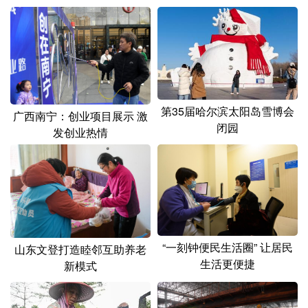
山东
河南
湖北
湖南
广东
广西
海南
重庆
四川
贵州
云南
西藏
陕西
甘肃
青海
宁夏
第35届哈尔滨太阳岛雪博会
广西南宁：创业项目展示 激
新疆
内蒙古
黑龙江
闭园
发创业热情
多语种频道
English
Español
Français
عربى
Русский язык
日本語
한국어
“一刻钟便民生活圈” 让居民
山东文登打造睦邻互助养老
Deutsch
Português
生活更便捷
新模式