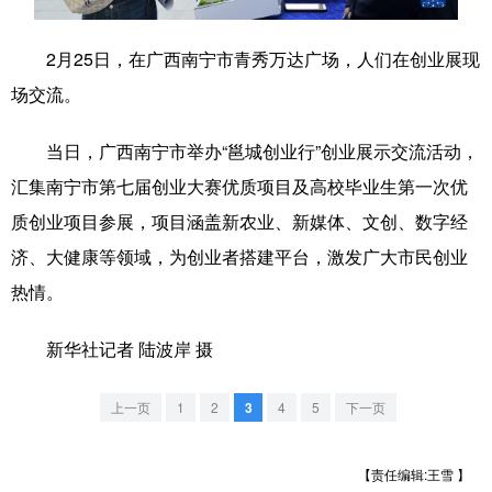
学术中国
乡村振兴
银龄
溯源中国
2月25日，在广西南宁市青秀万达广场，人们在创业展现
城市
旅游
能源
会展
场交流。
彩票
娱乐
时尚
悦读
当日，广西南宁市举办“邕城创业行”创业展示交流活动，
公益
一带一路
亚太网
上市公司
汇集南宁市第七届创业大赛优质项目及高校毕业生第一次优
质创业项目参展，项目涵盖新农业、新媒体、文创、数字经
文化产业
济、大健康等领域，为创业者搭建平台，激发广大市民创业
热情。
地方频道
新华社记者 陆波岸 摄
北京
天津
河北
山西
辽宁
吉林
上海
江苏
上一页
1
2
3
4
5
下一页
浙江
安徽
福建
江西
【责任编辑:王雪 】