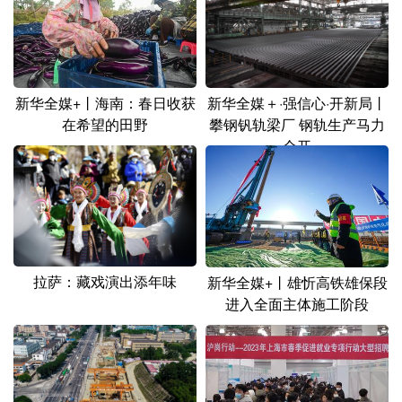
新华全媒+丨海南：春日收获
新华全媒＋·强信心·开新局丨
在希望的田野
攀钢钒轨梁厂 钢轨生产马力
全开
拉萨：藏戏演出添年味
新华全媒+丨雄忻高铁雄保段
进入全面主体施工阶段