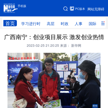
手机版
手机版
PC版本
网站无障碍
网站地图
首页
学习进行时
高层
时政
人事
国际
财
广西南宁：创业项目展示 激发创业热情
学习进行时
高层
时政
人事
2023-02-25 21:20:25
来源： 新华网
国际
财经
网评
港澳
台湾
思客智库
全球连线
教育
科技
科创
量子
体育
文化
书画
健康
军事
访谈
视频
图片
政务
法律
中央文件
金融
汽车
食品
人居
信息化
数字经济