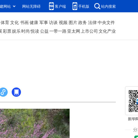
建网站
网站无障碍
客户端
手机版
站内搜索
体育
文化
书画
健康
军事
访谈
视频
图片
政务
法律
中央文件
展
彩票
娱乐
时尚
悦读
公益
一带一路
亚太网
上市公司
文化产业