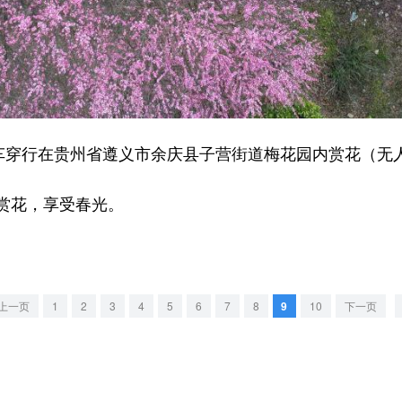
穿行在贵州省遵义市余庆县子营街道梅花园内赏花（无
花，享受春光。
上一页
1
2
3
4
5
6
7
8
9
10
下一页