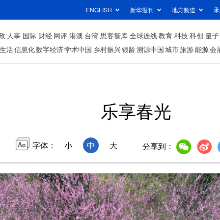
ENGLISH
新华报刊
地方频道
承
政
人事
国际
财经
网评
港澳
台湾
思客智库
全球连线
教育
科技
科创
量子
生活
信息化
数字经济
学术中国
乡村振兴
银龄
溯源中国
城市
旅游
能源
会
乐享春光
字体：
小
中
大
分享到：