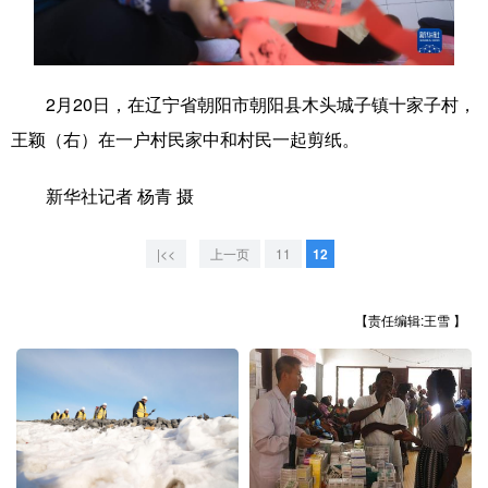
学术中国
乡村振兴
银龄
溯源中国
城市
旅游
能源
会展
2月20日，在辽宁省朝阳市朝阳县木头城子镇十家子村，
彩票
娱乐
时尚
悦读
王颖（右）在一户村民家中和村民一起剪纸。
公益
一带一路
亚太网
上市公司
新华社记者 杨青 摄
文化产业
|<<
上一页
11
12
地方频道
【责任编辑:王雪 】
北京
天津
河北
山西
辽宁
吉林
上海
江苏
浙江
安徽
福建
江西