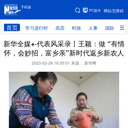
手机版
手机版
PC版本
网站无障碍
网站地图
首页
学习进行时
高层
时政
人事
国际
财
新华全媒+·代表风采录丨王颖：做 “有情
学习进行时
高层
时政
人事
怀，会妙招，富乡亲”新时代返乡新农人
国际
财经
网评
港澳
2023-02-26 16:05:01
来源： 新华网
台湾
思客智库
全球连线
教育
科技
科创
量子
体育
文化
书画
健康
军事
访谈
视频
图片
政务
法律
中央文件
金融
汽车
食品
人居
信息化
数字经济