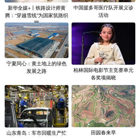
山东
河南
湖北
湖南
中国援多哥医疗队开展义诊
新华全媒+丨铁路设计师黄
活动
腾：“穿越雪线”为国家筑路织
广东
广西
海南
重庆
网
四川
贵州
云南
西藏
陕西
甘肃
青海
宁夏
新疆
内蒙古
黑龙江
宁夏同心：黄土地上的绿色
柏林国际电影节主竞赛单元
发展之路
各奖项揭晓
多语种频道
English
Español
Français
عربى
Русский язык
日本語
한국어
Deutsch
Português
田园春来早
山东青岛：车市回暖生产忙