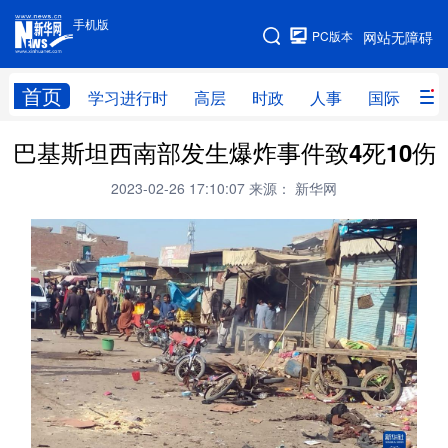
手机版
手机版
PC版本
网站无障碍
网站地图
首页
学习进行时
高层
时政
人事
国际
财
巴基斯坦西南部发生爆炸事件致4死10伤
学习进行时
高层
时政
人事
2023-02-26 17:10:07
来源： 新华网
国际
财经
网评
港澳
台湾
思客智库
全球连线
教育
科技
科创
量子
体育
文化
书画
健康
军事
访谈
视频
图片
政务
法律
中央文件
金融
汽车
食品
人居
信息化
数字经济