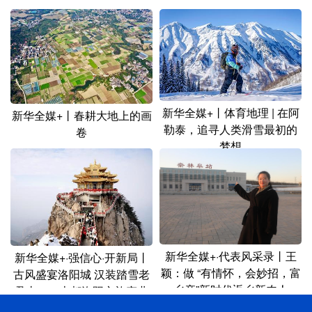
新华全媒+丨体育地理 | 在阿
新华全媒+丨春耕大地上的画
勒泰，追寻人类滑雪最初的
卷
梦想
新华全媒+·代表风采录丨王
新华全媒+·强信心·开新局丨
颖：做 “有情怀，会妙招，富
古风盛宴洛阳城 汉装踏雪老
乡亲”新时代返乡新农人
君山——古都洛阳文旅产业
复苏“新图景”