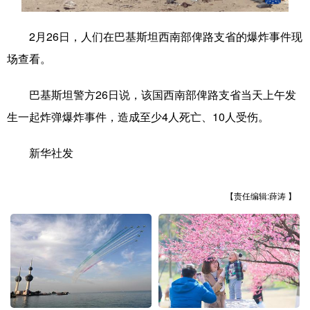
学术中国
乡村振兴
银龄
溯源中国
2月26日，人们在巴基斯坦西南部俾路支省的爆炸事件现
城市
旅游
能源
会展
场查看。
彩票
娱乐
时尚
悦读
巴基斯坦警方26日说，该国西南部俾路支省当天上午发
公益
一带一路
亚太网
上市公司
生一起炸弹爆炸事件，造成至少4人死亡、10人受伤。
文化产业
新华社发
地方频道
【责任编辑:薛涛 】
北京
天津
河北
山西
辽宁
吉林
上海
江苏
浙江
安徽
福建
江西