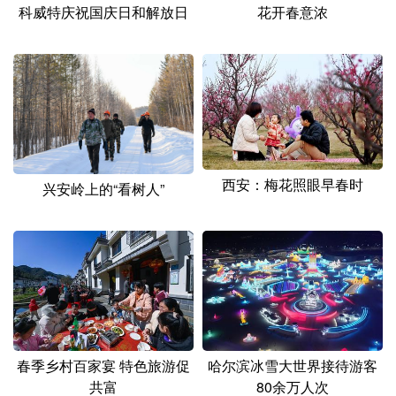
山东
河南
湖北
湖南
科威特庆祝国庆日和解放日
花开春意浓
广东
广西
海南
重庆
四川
贵州
云南
西藏
陕西
甘肃
青海
宁夏
新疆
内蒙古
黑龙江
西安：梅花照眼早春时
兴安岭上的“看树人”
多语种频道
English
Español
Français
عربى
Русский язык
日本語
한국어
Deutsch
Português
春季乡村百家宴 特色旅游促
哈尔滨冰雪大世界接待游客
共富
80余万人次