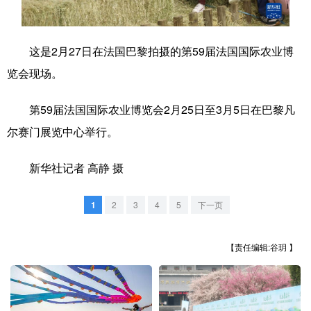
学术中国
乡村振兴
银龄
溯源中国
这是2月27日在法国巴黎拍摄的第59届法国国际农业博
城市
旅游
能源
会展
览会现场。
彩票
娱乐
时尚
悦读
第59届法国国际农业博览会2月25日至3月5日在巴黎凡
公益
一带一路
亚太网
上市公司
尔赛门展览中心举行。
文化产业
新华社记者 高静 摄
地方频道
1
2
3
4
5
下一页
北京
天津
河北
山西
【责任编辑:谷玥 】
辽宁
吉林
上海
江苏
浙江
安徽
福建
江西