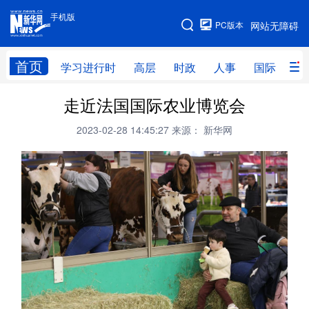
手机版
手机版
PC版本
网站无障碍
网站地图
首页
学习进行时
高层
时政
人事
国际
财
走近法国国际农业博览会
学习进行时
高层
时政
人事
2023-02-28 14:45:27
来源： 新华网
国际
财经
网评
港澳
台湾
思客智库
全球连线
教育
科技
科创
量子
体育
文化
书画
健康
军事
访谈
视频
图片
政务
法律
中央文件
金融
汽车
食品
人居
信息化
数字经济