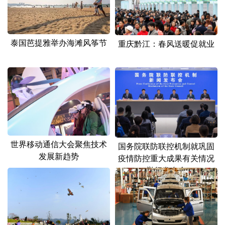
山东
河南
湖北
湖南
广东
广西
海南
重庆
泰国芭提雅举办海滩风筝节
重庆黔江：春风送暖促就业
四川
贵州
云南
西藏
陕西
甘肃
青海
宁夏
新疆
内蒙古
黑龙江
多语种频道
世界移动通信大会聚焦技术
国务院联防联控机制就巩固
English
Español
Français
عربى
发展新趋势
疫情防控重大成果有关情况
举行发布会
Русский язык
日本語
한국어
Deutsch
Português