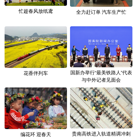
忙趁春风放纸鸢
全力赶订单 汽车生产忙
国新办举行“最美铁路人”代表
花香伴列车
与中外记者见面会
贵南高铁进入轨道精调冲刺
编花环 迎春天