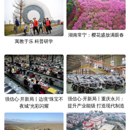
山东
河南
湖北
湖南
广东
广西
海南
重庆
四川
贵州
云南
西藏
湖南常宁：樱花盛放满眼春
陕西
甘肃
青海
宁夏
寓教于乐 科普研学
新疆
内蒙古
黑龙江
多语种频道
English
Español
Français
عربى
Русский язык
日本語
한국어
强信心·开新局丨重庆永川：
强信心·开新局丨边境“珠宝不
提升产业能级 打造现代制造
夜城”光彩闪耀
Deutsch
Português
业基地