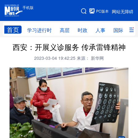
手机版
手机版
PC版本
网站无障碍
网站地图
首页
学习进行时
高层
时政
人事
国际
财
西安：开展义诊服务 传承雷锋精神
学习进行时
高层
时政
人事
2023-03-04 19:42:25
来源： 新华网
国际
财经
网评
港澳
台湾
思客智库
全球连线
教育
科技
科创
量子
体育
文化
书画
健康
军事
访谈
视频
图片
政务
法律
中央文件
金融
汽车
食品
人居
信息化
数字经济