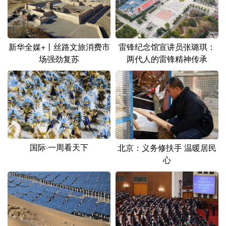
雷锋纪念馆宣讲员张璐琪：
新华全媒+丨丝路文旅消费市
两代人的雷锋精神传承
场强劲复苏
国际·一周看天下
北京：义务修扶手 温暖居民
心