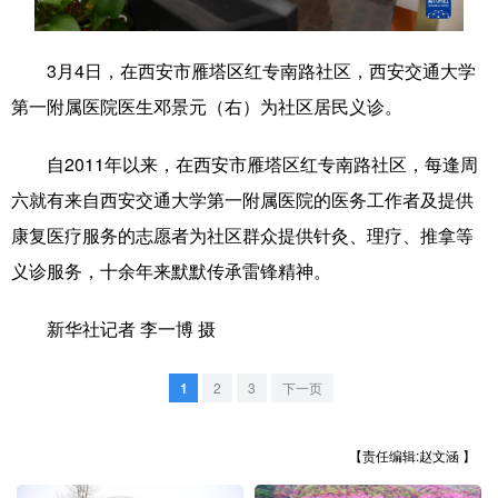
学术中国
乡村振兴
银龄
溯源中国
3月4日，在西安市雁塔区红专南路社区，西安交通大学
城市
旅游
能源
会展
第一附属医院医生邓景元（右）为社区居民义诊。
彩票
娱乐
时尚
悦读
自2011年以来，在西安市雁塔区红专南路社区，每逢周
公益
一带一路
亚太网
上市公司
六就有来自西安交通大学第一附属医院的医务工作者及提供
文化产业
康复医疗服务的志愿者为社区群众提供针灸、理疗、推拿等
义诊服务，十余年来默默传承雷锋精神。
地方频道
新华社记者 李一博 摄
北京
天津
河北
山西
1
2
3
下一页
辽宁
吉林
上海
江苏
【责任编辑:赵文涵 】
浙江
安徽
福建
江西