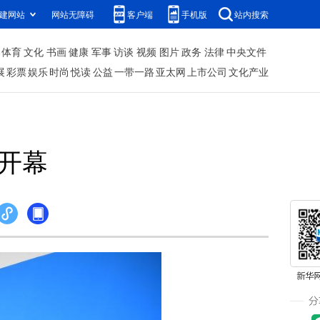
建网站
网站无障碍
客户端
手机版
站内搜索
体育
文化
书画
健康
军事
访谈
视频
图片
政务
法律
中央文件
展
彩票
娱乐
时尚
悦读
公益
一带一路
亚太网
上市公司
文化产业
会开幕