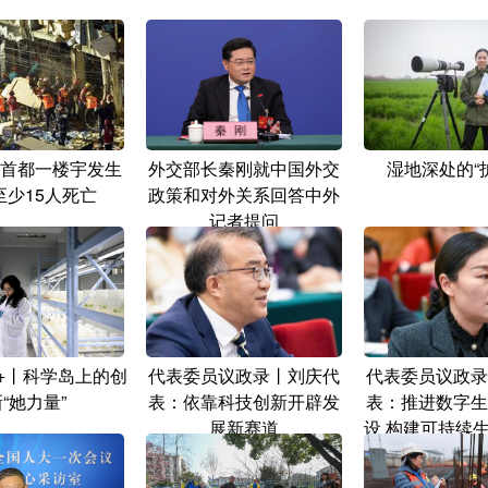
首都一楼宇发生
外交部长秦刚就中国外交
湿地深处的“
至少15人死亡
政策和对外关系回答中外
记者提问
+丨科学岛上的创
代表委员议政录丨刘庆代
代表委员议政录
“她力量”
表：依靠科技创新开辟发
表：推进数字生
展新赛道
设 构建可持续
局