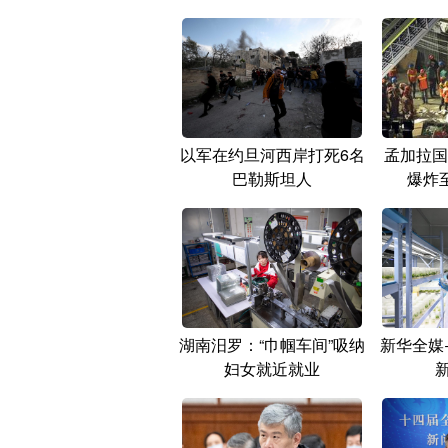
以军在约旦河西岸打死6名
孟加拉国
巴勒斯坦人
爆炸
湖南汨罗：“巾帼车间”吸纳
新华全媒
妇女就近就业
新