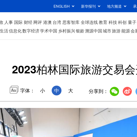
ENGLISH
新华报刊
地方频道
承
政
人事
国际
财经
网评
港澳
台湾
思客智库
全球连线
教育
科技
科创
量子
生活
信息化
数字经济
学术中国
乡村振兴
银龄
溯源中国
城市
旅游
能源
会
2023柏林国际旅游交易
字体：
小
中
大
分享到：