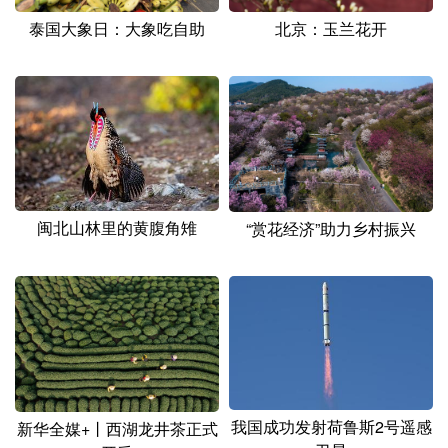
泰国大象日：大象吃自助
北京：玉兰花开
闽北山林里的黄腹角雉
“赏花经济”助力乡村振兴
我国成功发射荷鲁斯2号遥感
新华全媒+丨西湖龙井茶正式