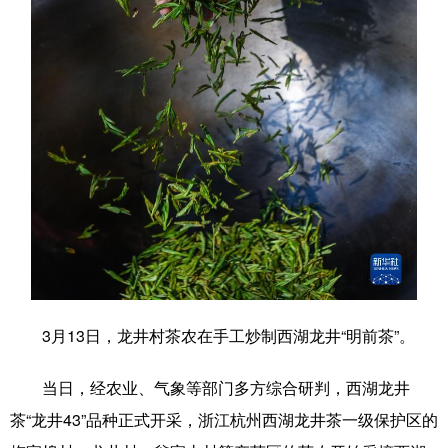
学术中国
乡村振兴
银龄
溯源中国
城市
旅游
能源
会展
彩票
娱乐
时尚
悦读
公益
一带一路
亚太网
上市公司
文化产业
地方频道
北京
天津
河北
山西
3月13日，龙井村茶农在手工炒制西湖龙井“明前茶”。
辽宁
吉林
上海
江苏
当日，经农业、气象等部门多方综合研判，西湖龙井
浙江
安徽
福建
江西
茶“龙井43”品种正式开采，浙江杭州西湖龙井茶一级保护区的