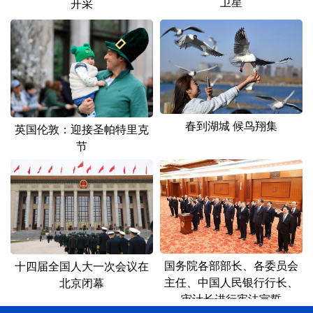
卫星
开采
春到湖城 候鸟翔集
英国伦敦：迎接圣帕特里克
节
国务院各部部长、各委员会
十四届全国人大一次会议在
主任、中国人民银行行长、
北京闭幕
审计长进行宪法宣誓