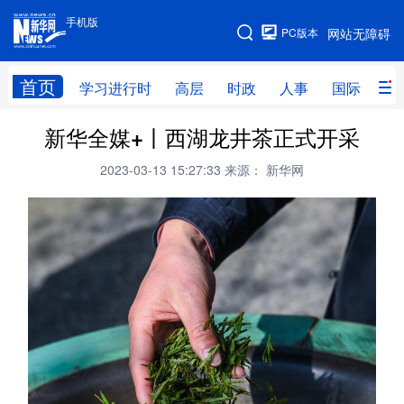
手机版
手机版
PC版本
网站无障碍
网站地图
首页
学习进行时
高层
时政
人事
国际
财
新华全媒+丨西湖龙井茶正式开采
学习进行时
高层
时政
人事
2023-03-13 15:27:33
来源： 新华网
国际
财经
网评
港澳
台湾
思客智库
全球连线
教育
科技
科创
量子
体育
文化
书画
健康
军事
访谈
视频
图片
政务
法律
中央文件
金融
汽车
食品
人居
信息化
数字经济