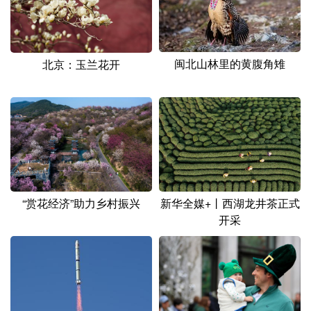
闽北山林里的黄腹角雉
北京：玉兰花开
“赏花经济”助力乡村振兴
新华全媒+丨西湖龙井茶正式
开采