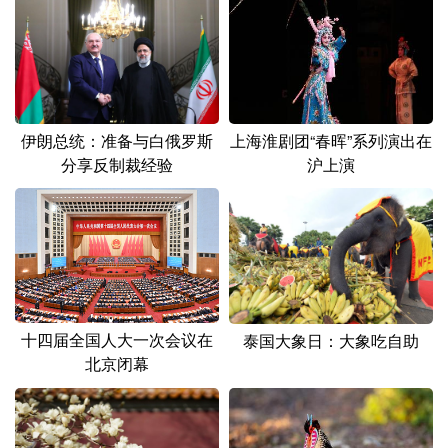
山东
河南
湖北
湖南
广东
广西
海南
重庆
四川
贵州
云南
西藏
陕西
甘肃
青海
宁夏
伊朗总统：准备与白俄罗斯
上海淮剧团“春晖”系列演出在
分享反制裁经验
沪上演
新疆
内蒙古
黑龙江
多语种频道
English
Español
Français
عربى
Русский язык
日本語
한국어
十四届全国人大一次会议在
泰国大象日：大象吃自助
北京闭幕
Deutsch
Português