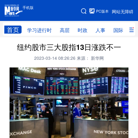
手机版
手机版
PC版本
网站无障碍
网站地图
首页
学习进行时
高层
时政
人事
国际
财
纽约股市三大股指13日涨跌不一
学习进行时
高层
时政
人事
2023-03-14 08:26:26
来源： 新华网
国际
财经
网评
港澳
台湾
思客智库
全球连线
教育
科技
科创
量子
体育
文化
书画
健康
军事
访谈
视频
图片
政务
法律
中央文件
金融
汽车
食品
人居
信息化
数字经济