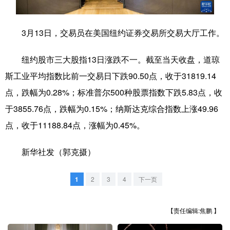
学术中国
乡村振兴
银龄
溯源中国
3月13日，交易员在美国纽约证券交易所交易大厅工作。
城市
旅游
能源
会展
纽约股市三大股指13日涨跌不一。截至当天收盘，道琼
彩票
娱乐
时尚
悦读
斯工业平均指数比前一交易日下跌90.50点，收于31819.14
公益
一带一路
亚太网
上市公司
点，跌幅为0.28%；标准普尔500种股票指数下跌5.83点，收
文化产业
于3855.76点，跌幅为0.15%；纳斯达克综合指数上涨49.96
点，收于11188.84点，涨幅为0.45%。
地方频道
新华社发（郭克摄）
北京
天津
河北
山西
1
2
3
4
下一页
辽宁
吉林
上海
江苏
【责任编辑:焦鹏 】
浙江
安徽
福建
江西