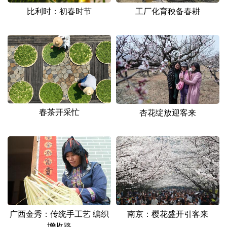
比利时：初春时节
工厂化育秧备春耕
春茶开采忙
杏花绽放迎客来
广西金秀：传统手工艺 编织
南京：樱花盛开引客来
增收路