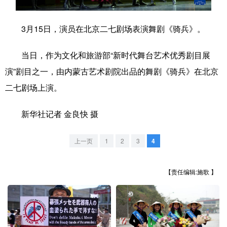
学术中国
乡村振兴
银龄
溯源中国
3月15日，演员在北京二七剧场表演舞剧《骑兵》。
城市
旅游
能源
会展
当日，作为文化和旅游部“新时代舞台艺术优秀剧目展
彩票
娱乐
时尚
悦读
演”剧目之一，由内蒙古艺术剧院出品的舞剧《骑兵》在北京
公益
一带一路
亚太网
上市公司
二七剧场上演。
文化产业
新华社记者 金良快 摄
上一页
1
2
3
4
地方频道
北京
天津
河北
山西
【责任编辑:施歌 】
辽宁
吉林
上海
江苏
浙江
安徽
福建
江西