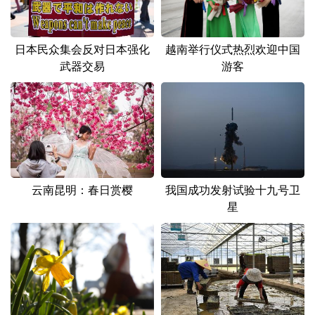
山东
河南
湖北
湖南
广东
广西
海南
重庆
日本民众集会反对日本强化
越南举行仪式热烈欢迎中国
四川
贵州
云南
西藏
武器交易
游客
陕西
甘肃
青海
宁夏
新疆
内蒙古
黑龙江
多语种频道
云南昆明：春日赏樱
我国成功发射试验十九号卫
星
English
Español
Français
عربى
Русский язык
日本語
한국어
Deutsch
Português