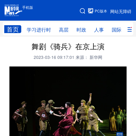
手机版
手机版
PC版本
网站无障碍
网站地图
首页
学习进行时
高层
时政
人事
国际
财
舞剧《骑兵》在京上演
学习进行时
高层
时政
人事
2023-03-16 09:17:01
来源： 新华网
国际
财经
网评
港澳
台湾
思客智库
全球连线
教育
科技
科创
量子
体育
文化
书画
健康
军事
访谈
视频
图片
政务
法律
中央文件
金融
汽车
食品
人居
信息化
数字经济