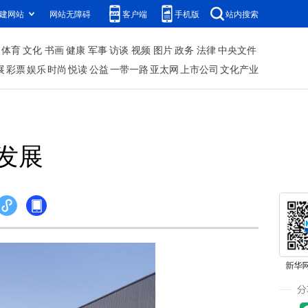
建网站
网站无障碍
客户端
手机版
站内搜索
体育
文化
书画
健康
军事
访谈
视频
图片
政务
法律
中央文件
展
彩票
娱乐
时尚
悦读
公益
一带一路
亚太网
上市公司
文化产业
发展