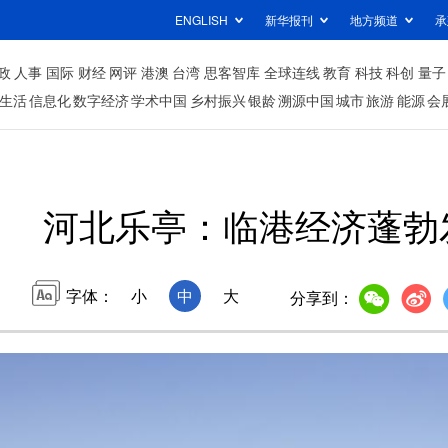
ENGLISH
新华报刊
地方频道
承
政
人事
国际
财经
网评
港澳
台湾
思客智库
全球连线
教育
科技
科创
量子
生活
信息化
数字经济
学术中国
乡村振兴
银龄
溯源中国
城市
旅游
能源
会
河北乐亭：临港经济蓬勃
字体：
小
中
大
分享到：