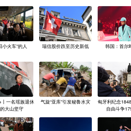
阳小火车”的人
瑞信股价跌至历史新低
韩国：首尔
+丨一名瑶族退休
气旋“亚库”引发秘鲁水灾
匈牙利纪念184
的大山坚守
自由斗争17