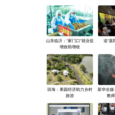
山东临沂：“家门口”就业促
追“嘉
增效助增收
琼海：果园经济助力乡村
新华全媒
旅游
教师