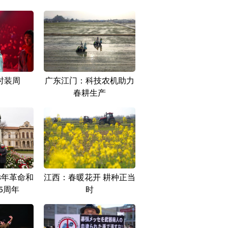
时装周
广东江门：科技农机助力
春耕生产
8年革命和
江西：春暖花开 耕种正当
5周年
时