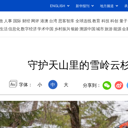
ENGLISH
新华报刊
地方频道
承
政
人事
国际
财经
网评
港澳
台湾
思客智库
全球连线
教育
科技
科创
量子
生活
信息化
数字经济
学术中国
乡村振兴
银龄
溯源中国
城市
旅游
能源
会
守护天山里的雪岭云
字体：
小
中
大
分享到：