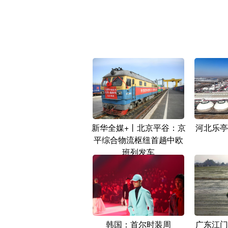
新华全媒+丨北京平谷：京
河北乐亭
平综合物流枢纽首趟中欧
班列发车
韩国：首尔时装周
广东江门