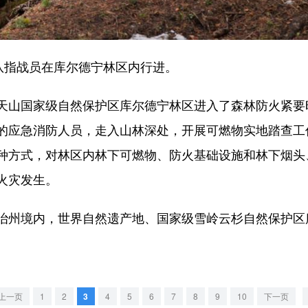
队指战员在库尔德宁林区内行进。
山国家级自然保护区库尔德宁林区进入了森林防火紧要
的应急消防人员，走入山林深处，开展可燃物实地踏查工
种方式，对林区内林下可燃物、防火基础设施和林下烟头
火灾发生。
州境内，世界自然遗产地、国家级雪岭云杉自然保护区
上一页
1
2
3
4
5
6
7
8
9
10
下一页