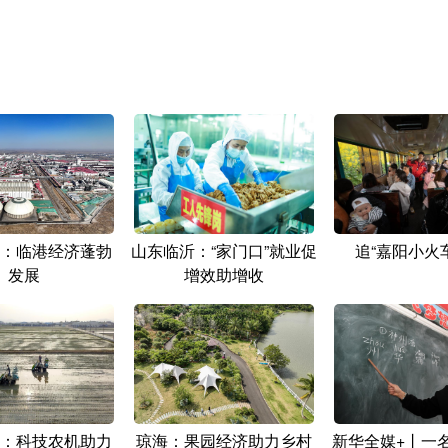
：临港经济蓬勃
山东临沂：“家门口”就业促
追“嘉阳小火
发展
增效助增收
：科技农机助力
琼海：果园经济助力乡村
新华全媒+丨一