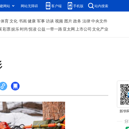
建网站
网站无障碍
客户端
手机版
站内搜索
体育
文化
书画
健康
军事
访谈
视频
图片
政务
法律
中央文件
展
彩票
娱乐
时尚
悦读
公益
一带一路
亚太网
上市公司
文化产业
杉