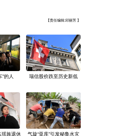
【责任编辑:邱丽芳 】
车”的人
瑞信股价跌至历史新低
名瑶族退休
气旋“亚库”引发秘鲁水灾