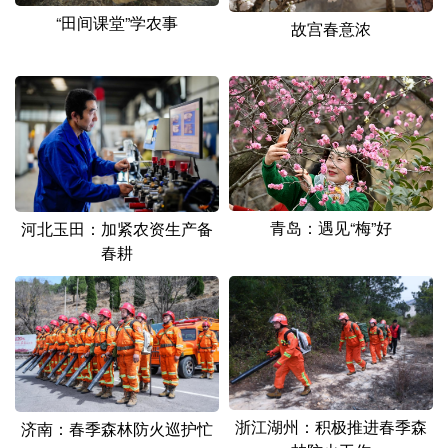
“田间课堂”学农事
故宫春意浓
青岛：遇见“梅”好
河北玉田：加紧农资生产备
春耕
浙江湖州：积极推进春季森
济南：春季森林防火巡护忙