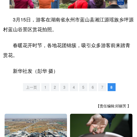
学术中国
乡村振兴
银龄
溯源中国
3月15日，游客在湖南省永州市蓝山县湘江源瑶族乡坪源
城市
旅游
能源
会展
村蓝山谷景区赏花拍照。
彩票
娱乐
时尚
悦读
春暖花开时节，各地花团锦簇，吸引众多游客前来踏青
公益
一带一路
亚太网
上市公司
赏花。
文化产业
新华社发（彭华 摄）
地方频道
上一页
1
2
3
4
5
6
7
8
北京
天津
河北
山西
【责任编辑:邱丽芳 】
辽宁
吉林
上海
江苏
浙江
安徽
福建
江西