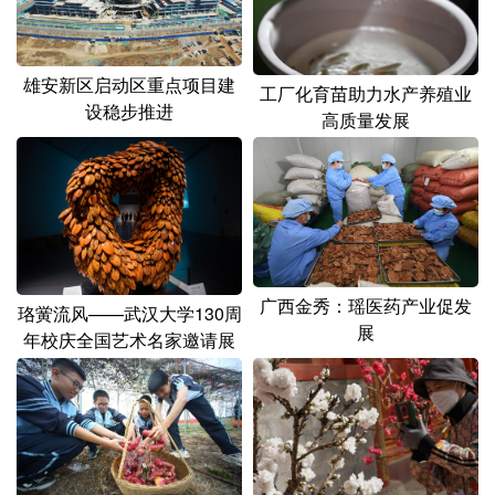
山东
河南
湖北
湖南
广东
广西
海南
重庆
雄安新区启动区重点项目建
工厂化育苗助力水产养殖业
四川
贵州
云南
西藏
设稳步推进
高质量发展
陕西
甘肃
青海
宁夏
新疆
内蒙古
黑龙江
多语种频道
广西金秀：瑶医药产业促发
珞黉流风——武汉大学130周
English
Español
Français
عربى
展
年校庆全国艺术名家邀请展
在武汉举行
Русский язык
日本語
한국어
Deutsch
Português