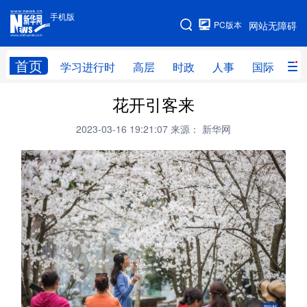
手机版
手机版
PC版本
网站无障碍
网站地图
首页
学习进行时
高层
时政
人事
国际
财
花开引客来
学习进行时
高层
时政
人事
2023-03-16 19:21:07
来源： 新华网
国际
财经
网评
港澳
台湾
思客智库
全球连线
教育
科技
科创
量子
体育
文化
书画
健康
军事
访谈
视频
图片
政务
法律
中央文件
金融
汽车
食品
人居
信息化
数字经济