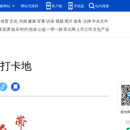
建网站
网站无障碍
客户端
手机版
站内搜索
体育
文化
书画
健康
军事
访谈
视频
图片
政务
法律
中央文件
展
彩票
娱乐
时尚
悦读
公益
一带一路
亚太网
上市公司
文化产业
花打卡地