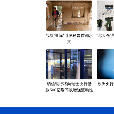
气旋“亚库”引发秘鲁首都水
“北大仓
灾
瑞信银行将向瑞士央行借
欧洲央行
款500亿瑞郎以增强流动性