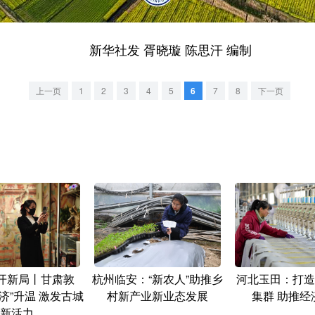
新华社发 胥晓璇 陈思汗 编制
上一页
1
2
3
4
5
6
7
8
下一页
·开新局丨甘肃敦
杭州临安：“新农人”助推乡
河北玉田：打造
济”升温 激发古城
村新产业新业态发展
集群 助推经
新活力