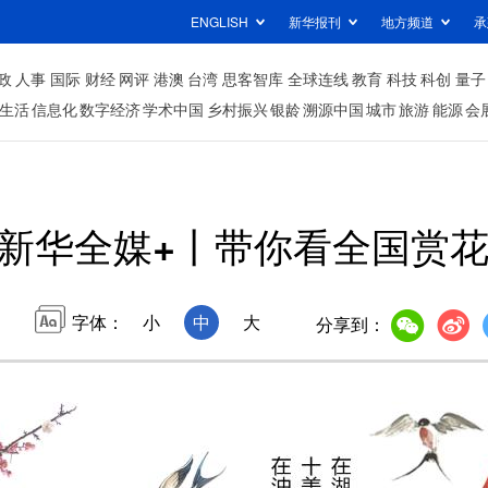
ENGLISH
新华报刊
地方频道
承
政
人事
国际
财经
网评
港澳
台湾
思客智库
全球连线
教育
科技
科创
量子
生活
信息化
数字经济
学术中国
乡村振兴
银龄
溯源中国
城市
旅游
能源
会
新华全媒+丨带你看全国赏
字体：
小
中
大
分享到：