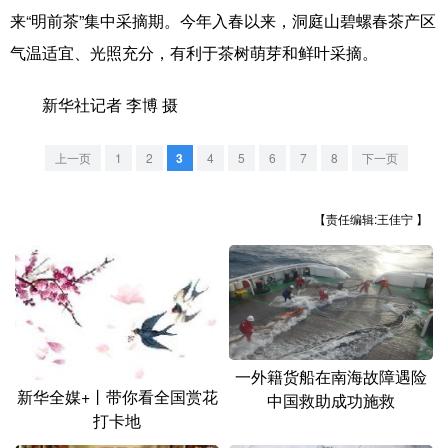
山东
河南
湖北
湖南
来“明前茶”集中采摘期。今年入春以来，洞庭山碧螺春茶产区
广东
广西
海南
重庆
气温适宜、光照充分，有利于茶树萌芽和鲜叶采摘。
四川
贵州
云南
西藏
新华社记者 李博 摄
陕西
甘肃
青海
宁夏
上一页
1
2
3
4
5
6
7
8
下一页
新疆
内蒙古
黑龙江
【责任编辑:王佳宁 】
多语种频道
English
Español
Français
عربى
Русский язык
日本語
한국어
一外籍货船在南海故障遇险
Deutsch
Português
新华全媒+丨带你看全国赏花
中国救助成功施救
打卡地