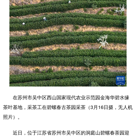
学术中国
乡村振兴
银龄
溯源中国
城市
旅游
能源
会展
彩票
娱乐
时尚
悦读
公益
一带一路
亚太网
上市公司
文化产业
地方频道
在苏州市吴中区西山国家现代农业示范园金海华碧水缘
北京
天津
河北
山西
茶叶基地，采茶工在碧螺春古茶园采茶（3月16日摄，无人机
辽宁
吉林
上海
江苏
照片）。
浙江
安徽
福建
江西
近日，位于江苏省苏州市吴中区的洞庭山碧螺春茶园迎