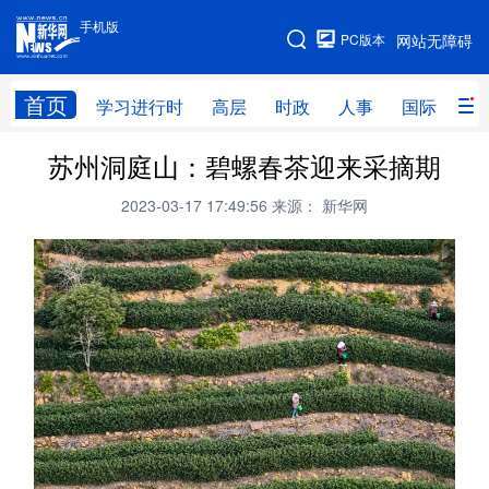
手机版
手机版
PC版本
网站无障碍
网站地图
首页
学习进行时
高层
时政
人事
国际
财
苏州洞庭山：碧螺春茶迎来采摘期
学习进行时
高层
时政
人事
2023-03-17 17:49:56
来源： 新华网
国际
财经
网评
港澳
台湾
思客智库
全球连线
教育
科技
科创
量子
体育
文化
书画
健康
军事
访谈
视频
图片
政务
法律
中央文件
金融
汽车
食品
人居
信息化
数字经济