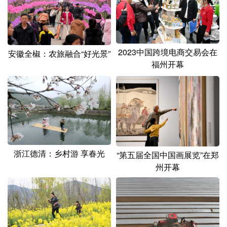
山东
河南
湖北
湖南
广东
广西
海南
重庆
四川
贵州
云南
西藏
2023中国跨境电商交易会在
安徽全椒：农旅融合“好光景”
福州开幕
陕西
甘肃
青海
宁夏
新疆
内蒙古
黑龙江
多语种频道
English
Español
Français
عربى
浙江德清：乡村游 享春光
“第五届全国中国画展览”在郑
州开幕
Русский язык
日本語
한국어
Deutsch
Português