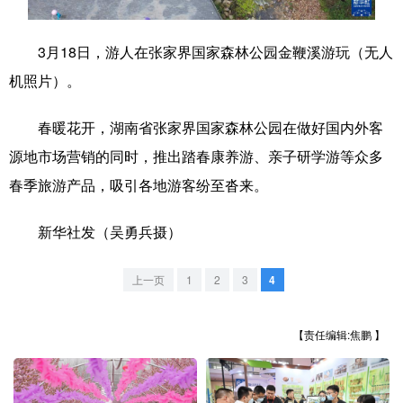
学术中国
乡村振兴
银龄
溯源中国
3月18日，游人在张家界国家森林公园金鞭溪游玩（无人
城市
旅游
能源
会展
机照片）。
彩票
娱乐
时尚
悦读
春暖花开，湖南省张家界国家森林公园在做好国内外客
公益
一带一路
亚太网
上市公司
源地市场营销的同时，推出踏春康养游、亲子研学游等众多
春季旅游产品，吸引各地游客纷至沓来。
文化产业
新华社发（吴勇兵摄）
地方频道
上一页
1
2
3
4
北京
天津
河北
山西
辽宁
吉林
上海
江苏
【责任编辑:焦鹏 】
浙江
安徽
福建
江西