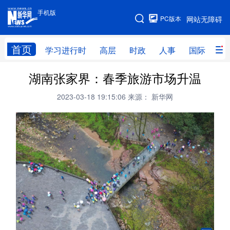
手机版
手机版
PC版本
网站无障碍
网站地图
首页
学习进行时
高层
时政
人事
国际
财
湖南张家界：春季旅游市场升温
学习进行时
高层
时政
人事
2023-03-18 19:15:06
来源： 新华网
国际
财经
网评
港澳
台湾
思客智库
全球连线
教育
科技
科创
量子
体育
文化
书画
健康
军事
访谈
视频
图片
政务
法律
中央文件
金融
汽车
食品
人居
信息化
数字经济