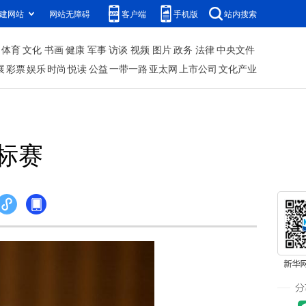
建网站
网站无障碍
客户端
手机版
站内搜索
体育
文化
书画
健康
军事
访谈
视频
图片
政务
法律
中央文件
展
彩票
娱乐
时尚
悦读
公益
一带一路
亚太网
上市公司
文化产业
标赛