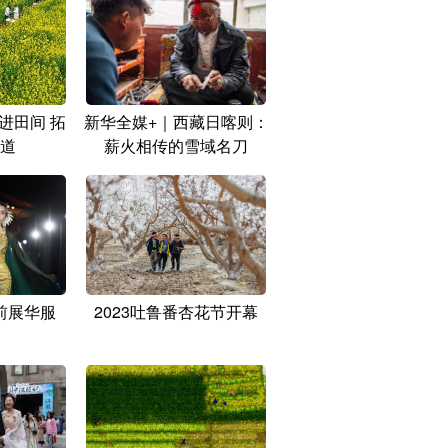
进田间 拓
新华全媒+｜西藏日喀则：
道
薪火相传的雪域名刀
前展华服
2023吐鲁番杏花节开幕