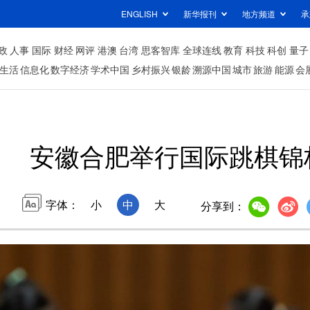
ENGLISH
新华报刊
地方频道
承
政
人事
国际
财经
网评
港澳
台湾
思客智库
全球连线
教育
科技
科创
量子
生活
信息化
数字经济
学术中国
乡村振兴
银龄
溯源中国
城市
旅游
能源
会
安徽合肥举行国际跳棋锦
字体：
小
中
大
分享到：