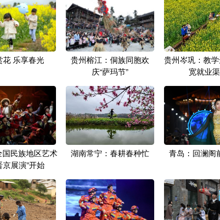
赏花 乐享春光
贵州榕江：侗族同胞欢
贵州岑巩：教学
庆“萨玛节”
宽就业渠
“全国民族地区艺术
湖南常宁：春耕春种忙
青岛：回澜阁
晋京展演”开始