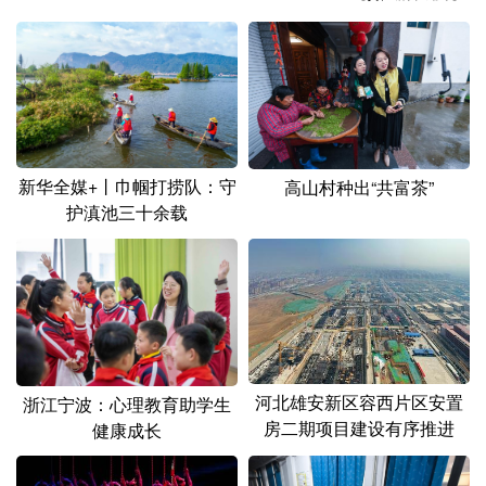
山东
河南
湖北
湖南
广东
广西
海南
重庆
四川
贵州
云南
西藏
陕西
甘肃
青海
宁夏
新华全媒+丨巾帼打捞队：守
高山村种出“共富茶”
新疆
内蒙古
黑龙江
护滇池三十余载
多语种频道
English
Español
Français
عربى
Русский язык
日本語
한국어
河北雄安新区容西片区安置
浙江宁波：心理教育助学生
Deutsch
Português
房二期项目建设有序推进
健康成长