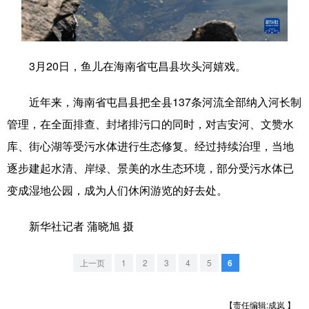
学术中国
乡村振兴
银龄
溯源中国
城市
旅游
能源
会展
3月20日，鱼儿在海南省屯昌县坎头河嬉戏。
彩票
娱乐
时尚
悦读
近年来，海南省屯昌县把全县137条河流全部纳入河长制
公益
一带一路
亚太网
上市公司
管理，在全面排查、封堵排污口的同时，对吉安河、文赞水
文化产业
库、街心湖等受污水体进行生态修复。经过持续治理，当地
逐步建起水清、岸绿、景美的水生态环境，部分受污水体已
变成湿地公园，成为人们休闲游览的好去处。
地方频道
新华社记者 蒲晓旭 摄
北京
天津
河北
山西
辽宁
吉林
上海
江苏
上一页
1
2
3
4
5
6
浙江
安徽
福建
江西
【责任编辑:成岚 】