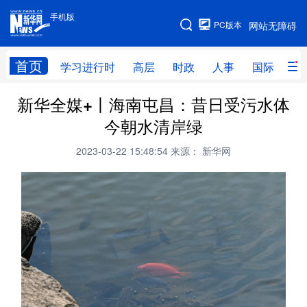
手机版
手机版
PC版本
网站无障碍
网站地图
首页
学习进行时
高层
时政
人事
国际
财
新华全媒+丨海南屯昌：昔日受污水体
学习进行时
高层
时政
人事
今朝水清岸绿
国际
财经
网评
港澳
2023-03-22 15:48:54
来源： 新华网
台湾
思客智库
全球连线
教育
科技
科创
量子
体育
文化
书画
健康
军事
访谈
视频
图片
政务
法律
中央文件
金融
汽车
食品
人居
信息化
数字经济