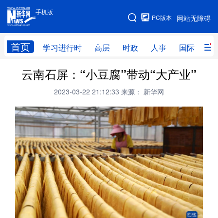
手机版
手机版
PC版本
网站无障碍
网站地图
首页
学习进行时
高层
时政
人事
国际
财
云南石屏：“小豆腐”带动“大产业”
学习进行时
高层
时政
人事
2023-03-22 21:12:33
来源： 新华网
国际
财经
网评
港澳
台湾
思客智库
全球连线
教育
科技
科创
量子
体育
文化
书画
健康
军事
访谈
视频
图片
政务
法律
中央文件
金融
汽车
食品
人居
信息化
数字经济