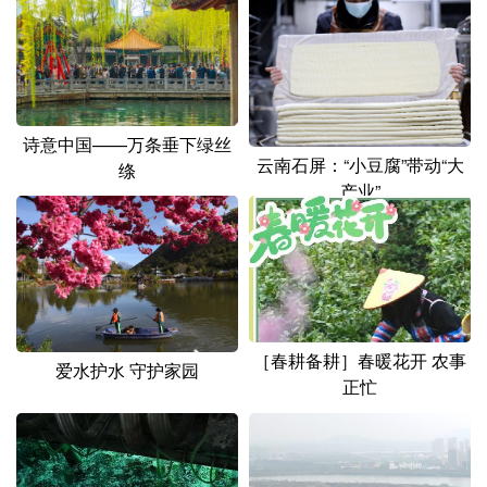
山东
河南
湖北
湖南
广东
广西
海南
重庆
四川
贵州
云南
西藏
诗意中国——万条垂下绿丝
陕西
甘肃
青海
宁夏
云南石屏：“小豆腐”带动“大
绦
产业”
新疆
内蒙古
黑龙江
多语种频道
English
Español
Français
عربى
［春耕备耕］春暖花开 农事
Русский язык
日本語
한국어
爱水护水 守护家园
正忙
Deutsch
Português