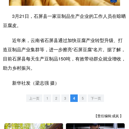
学术中国
乡村振兴
银龄
溯源中国
3月21日，石屏县一家豆制品生产企业的工作人员在晾晒
城市
旅游
能源
会展
豆腐皮。
彩票
娱乐
时尚
悦读
近年来，云南省石屏县通过加快豆腐产业转型升级、打
公益
一带一路
亚太网
上市公司
造豆制品产业集群等，进一步擦亮“石屏豆腐”名片。据了解，
目前石屏县每天生产豆制品150吨，有效带动群众就业增收，
文化产业
助力乡村振兴。
地方频道
新华社发（梁志强 摄）
北京
天津
河北
山西
上一页
1
2
3
4
5
下一页
辽宁
吉林
上海
江苏
【责任编辑:成岚 】
浙江
安徽
福建
江西