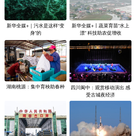
新华全媒+｜污水是这样“变
新华全媒+丨蔬菜育苗“水上
身”的
漂” 科技助农促增收
湖南桃源：集中育秧助春种
四川阆中：观赏移动演出 感
受古城夜经济