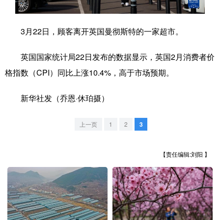
学术中国
乡村振兴
银龄
溯源中国
3月22日，顾客离开英国曼彻斯特的一家超市。
城市
旅游
能源
会展
英国国家统计局22日发布的数据显示，英国2月消费者价
彩票
娱乐
时尚
悦读
格指数（CPI）同比上涨10.4%，高于市场预期。
公益
一带一路
亚太网
上市公司
新华社发（乔恩·休珀摄）
文化产业
上一页
1
2
3
地方频道
【责任编辑:刘阳 】
北京
天津
河北
山西
辽宁
吉林
上海
江苏
浙江
安徽
福建
江西