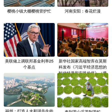
山东
河南
湖北
湖南
樱桃小镇大棚樱桃管护忙
河南安阳：春花烂漫
广东
广西
海南
重庆
四川
贵州
云南
西藏
陕西
甘肃
青海
宁夏
新疆
内蒙古
黑龙江
美联储上调联邦基金利率25
新华社国家高端智库在莫斯
多语种频道
个基点
科发布《习近平经济思想的
时代特质和实践价值》（俄
English
Español
Français
عربى
文版）智库报告
Русский язык
日本語
한국어
Deutsch
Português
福州：打造人水和谐共生的
春到茶山采茶制茶忙