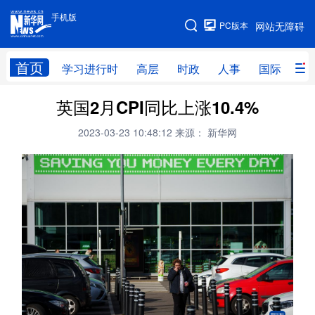
手机版
手机版
PC版本
网站无障碍
网站地图
首页
学习进行时
高层
时政
人事
国际
财
英国2月CPI同比上涨10.4%
学习进行时
高层
时政
人事
2023-03-23 10:48:12
来源： 新华网
国际
财经
网评
港澳
台湾
思客智库
全球连线
教育
科技
科创
量子
体育
文化
书画
健康
军事
访谈
视频
图片
政务
法律
中央文件
金融
汽车
食品
人居
信息化
数字经济