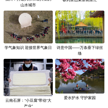
山水城市
学气象知识 迎接世界气象日
诗意中国——万条垂下绿丝
绦
爱水护水 守护家园
云南石屏：“小豆腐”带动“大
产业”