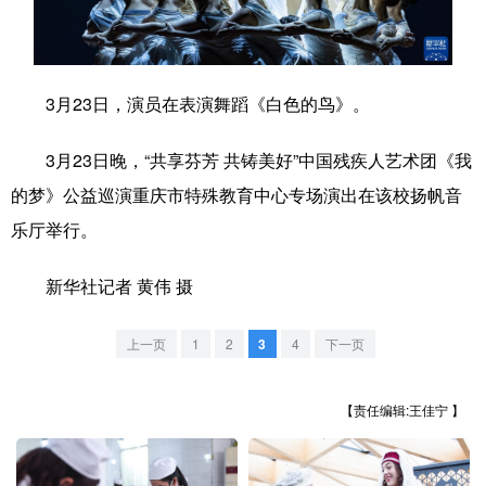
学术中国
乡村振兴
银龄
溯源中国
城市
旅游
能源
会展
3月23日，演员在表演舞蹈《白色的鸟》。
彩票
娱乐
时尚
悦读
3月23日晚，“共享芬芳 共铸美好”中国残疾人艺术团《我
公益
一带一路
亚太网
上市公司
的梦》公益巡演重庆市特殊教育中心专场演出在该校扬帆音
文化产业
乐厅举行。
新华社记者 黄伟 摄
地方频道
上一页
1
2
3
4
下一页
北京
天津
河北
山西
辽宁
吉林
上海
江苏
【责任编辑:王佳宁 】
浙江
安徽
福建
江西