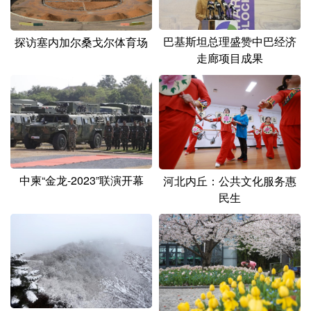
巴基斯坦总理盛赞中巴经济
探访塞内加尔桑戈尔体育场
走廊项目成果
中柬“金龙-2023”联演开幕
河北内丘：公共文化服务惠
民生