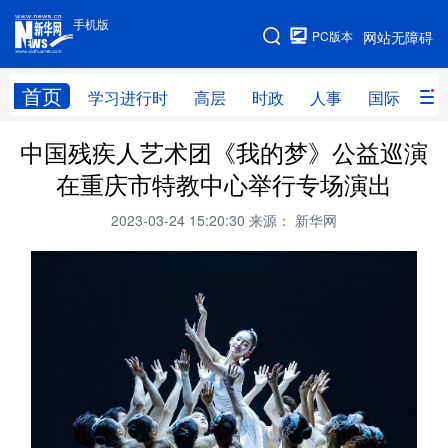
手机版
手机版
PC版本
网站无障碍
网站地图
首页
学习进行时
高层
时政
人事
国际
财
中国残疾人艺术团《我的梦》公益巡演
学习进行时
高层
时政
人事
在重庆市特教中心举行专场演出
国际
财经
网评
港澳
2023-03-24 15:20:30
来源： 新华网
台湾
思客智库
全球连线
教育
科技
科创
量子
体育
文化
书画
健康
军事
访谈
视频
图片
政务
法律
中央文件
金融
汽车
食品
人居
信息化
数字经济