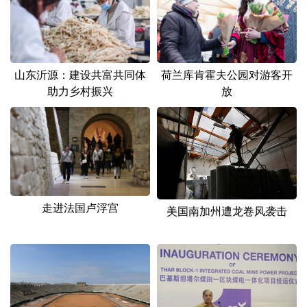
山东
河南
湖北
湖南
广东
广西
海南
重庆
四川
贵州
云南
西藏
山东沂源：建设共富共同体
荷兰库肯霍夫公园对游客开
助力乡村振兴
放
陕西
甘肃
青海
宁夏
新疆
内蒙古
黑龙江
多语种频道
English
Español
Français
عربى
走进法国卢浮宫
美国南加州遭龙卷风袭击
Русский язык
日本語
한국어
Deutsch
Português