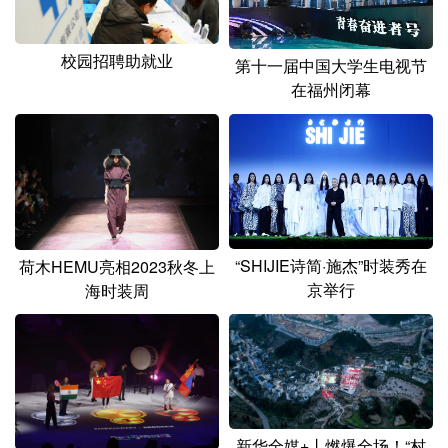
山东
河南
湖北
湖南
广东
广西
海南
重庆
校园招聘助就业
第十一届中国大学生电视节
在福州闭幕
四川
贵州
云南
西藏
陕西
甘肃
青海
宁夏
新疆
内蒙古
黑龙江
多语种频道
“SHIJIE诗简·施杰”时装秀在
荷木HEMU亮相2023秋冬上
京举行
海时装周
English
Español
Français
عربى
Русский язык
日本語
한국어
Deutsch
Português
新华全媒+丨燃爆全场！“村