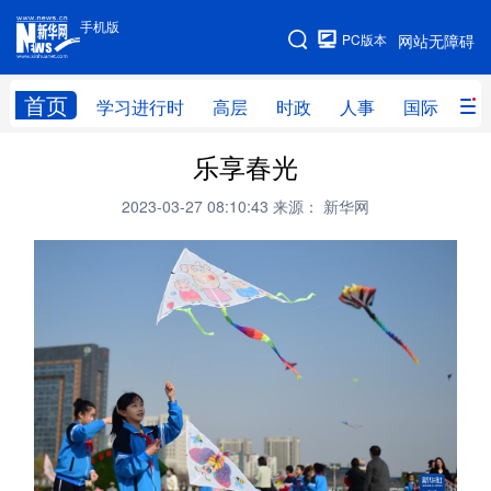
手机版
手机版
PC版本
网站无障碍
网站地图
首页
学习进行时
高层
时政
人事
国际
财
乐享春光
学习进行时
高层
时政
人事
2023-03-27 08:10:43
来源： 新华网
国际
财经
网评
港澳
台湾
思客智库
全球连线
教育
科技
科创
量子
体育
文化
书画
健康
军事
访谈
视频
图片
政务
法律
中央文件
金融
汽车
食品
人居
信息化
数字经济