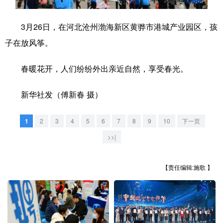
学术中国
乡村振兴
银龄
溯源中国
3月26日，在河北沧州渤海新区黄骅市港城产业园区，孩
城市
旅游
能源
会展
子在放风筝。
彩票
娱乐
时尚
悦读
春暖花开，人们纷纷外出亲近自然，享受春光。
公益
一带一路
亚太网
上市公司
新华社发（傅新春 摄）
文化产业
1
2
3
4
5
6
7
8
9
10
下一页
>>|
地方频道
北京
天津
河北
山西
【责任编辑:施歌 】
辽宁
吉林
上海
江苏
浙江
安徽
福建
江西