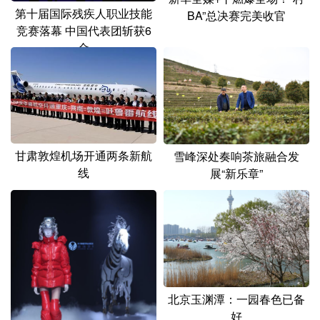
第十届国际残疾人职业技能
BA”总决赛完美收官
竞赛落幕 中国代表团斩获6
金
甘肃敦煌机场开通两条新航
雪峰深处奏响茶旅融合发
线
展“新乐章”
北京玉渊潭：一园春色已备
好