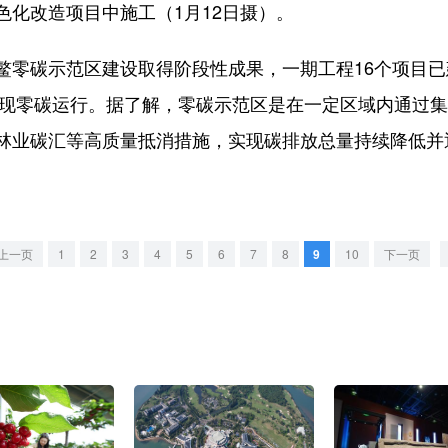
改造项目中施工（1月12日摄）。
碳示范区建设取得阶段性成果，一期工程16个项目已
面实现零碳运行。据了解，零碳示范区是在一定区域内通过
林业碳汇等高质量抵消措施，实现碳排放总量持续降低并
上一页
1
2
3
4
5
6
7
8
9
10
下一页