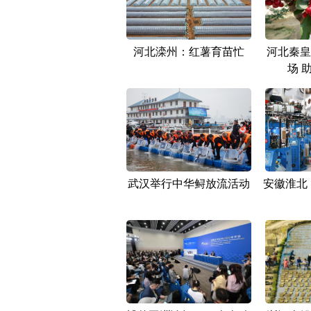
河北滦州：红薯育苗忙
河北秦皇
场 
武汉举行中华鲟放流活动
安徽淮北