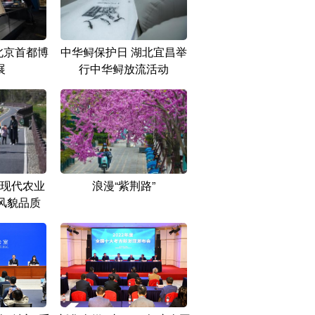
北京首都博
中华鲟保护日 湖北宜昌举
展
行中华鲟放流活动
现代农业
浪漫“紫荆路”
风貌品质