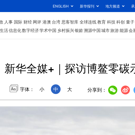
ENGLISH
新华报刊
地方频道
承
政
人事
国际
财经
网评
港澳
台湾
思客智库
全球连线
教育
科技
科创
量子
生活
信息化
数字经济
学术中国
乡村振兴
银龄
溯源中国
城市
旅游
能源
会
新华全媒+｜探访博鳌零碳
字体：
小
中
大
分享到：