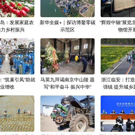
岛：发展家庭农
新华全媒+｜探访博鳌零碳
“辉煌中轴”展览
助力乡村振兴
示范区
物馆开
：“筑巢引凤”助就
马英九拜谒南京中山陵 题
浙江临安：打造
业增收
写“和平奋斗 振兴中华”
强镇 提升城乡