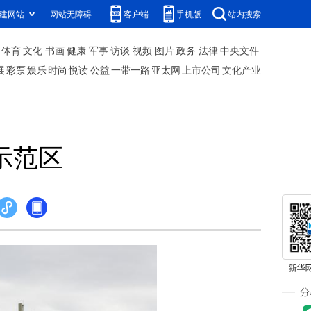
建网站
网站无障碍
客户端
手机版
站内搜索
体育
文化
书画
健康
军事
访谈
视频
图片
政务
法律
中央文件
展
彩票
娱乐
时尚
悦读
公益
一带一路
亚太网
上市公司
文化产业
示范区